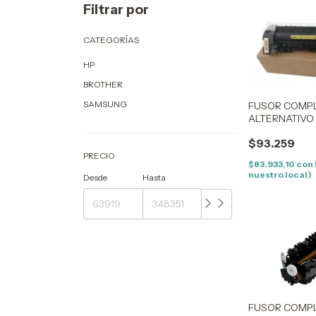
Filtrar por
CATEGORÍAS
HP
BROTHER
SAMSUNG
FUSOR COMP
ALTERNATIVO 
RM1 6921 )
$93.259
PRECIO
$83.933,10
con
nuestro local)
Desde
Hasta
FUSOR COMP