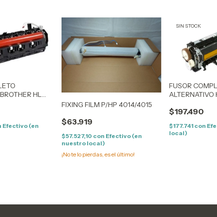
SIN STOCK
LETO
FUSOR COMP
 BROTHER HL
ALTERNATIVO 
P4015 - P4515
FIXING FILM P/HP 4014/4015
$197.490
$63.919
n
Efectivo (en
$177.741
con
Efe
local)
$57.527,10
con
Efectivo (en
nuestro local)
¡No te lo pierdas, es el último!