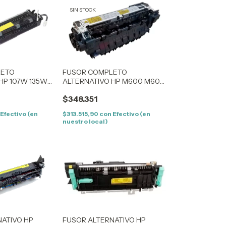
SIN STOCK
LETO
FUSOR COMPLETO
HP 107W 135W
ALTERNATIVO HP M600 M601
M602 M603 (RM1-8396-ALT)
$348.351
Efectivo (en
$313.515,90
con
Efectivo (en
nuestro local)
NATIVO HP
FUSOR ALTERNATIVO HP