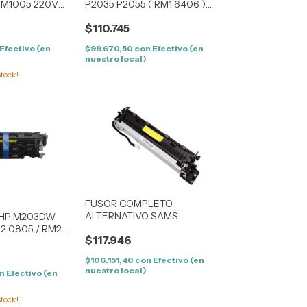
5/M1005 220V
P2035 P2055 ( RM1 6406 )
220V
$110.745
Efectivo (en
$99.670,50
con
Efectivo (en
nuestro local)
tock!
FUSOR COMPLETO
ALTERNATIVO SAMS
 HP M203DW
2165/2020
2 0805 / RM2
$117.946
$106.151,40
con
Efectivo (en
nuestro local)
n
Efectivo (en
tock!