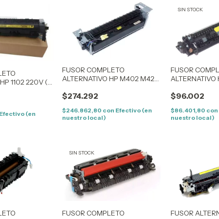
SIN STOCK
FUSOR COMPLETO
FUSOR COMP
LETO
ALTERNATIVO HP M402 M426
ALTERNATIVO 
HP 1102 220V (
MFP (RM2-5425-ALT)
137W 220V
$274.292
$96.002
$246.862,80
con
Efectivo (en
$86.401,80
con
Efectivo (en
nuestro local)
nuestro local)
SIN STOCK
LETO
FUSOR COMPLETO
FUSOR ALTER