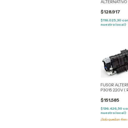
ALTERNATIVO
M425 220V ( 
$128.917
$116.025,30
co
nuestro local)
FUSOR ALTER
P3015 220V ( 
$151.585
$136.426,50
co
nuestro local)
¡Solo quedan
4
en 