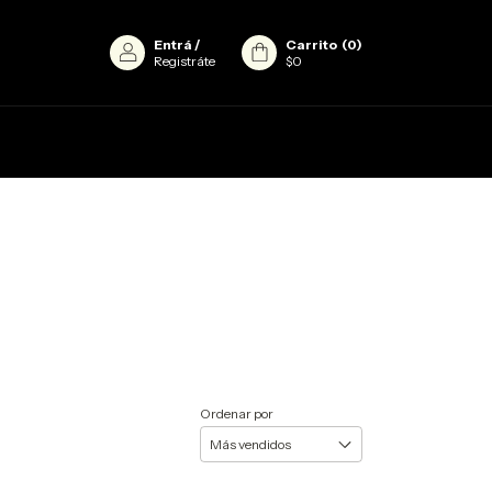
Entrá
/
Carrito
(
0
)
Registráte
$0
Ordenar por