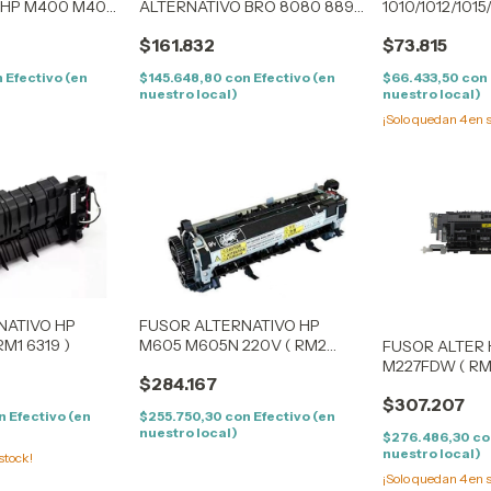
 HP M400 M401
ALTERNATIVO BRO 8080 8890
1010/1012/101
RM1 8808 )
8480 8680 5340 5370 5350
RM1 2087
$161.832
$73.815
5370 5380 ( LU7186002
LU7186001 )
n
Efectivo (en
$145.648,80
con
Efectivo (en
$66.433,50
con
nuestro local)
nuestro local)
¡Solo quedan
4
en s
NATIVO HP
FUSOR ALTERNATIVO HP
RM1 6319 )
M605 M605N 220V ( RM2
FUSOR ALTER
6308 )
M227FDW ( RM
$284.167
0806 )
$307.207
n
Efectivo (en
$255.750,30
con
Efectivo (en
nuestro local)
$276.486,30
co
nuestro local)
stock!
¡Solo quedan
4
en s