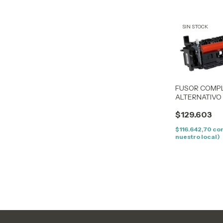
SIN STOCK
FUSOR COMP
ALTERNATIVO
1200
$129.603
$116.642,70
co
nuestro local)