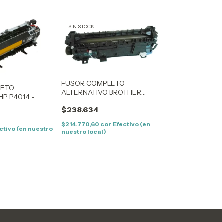
SIN STOCK
FUSOR COMPLETO
LETO
ALTERNATIVO BROTHER
HP P4014 -
8150/5100
 (RM1-4579-ALT)
$238.634
$214.770,60
con
Efectivo (en
ctivo (en nuestro
nuestro local)