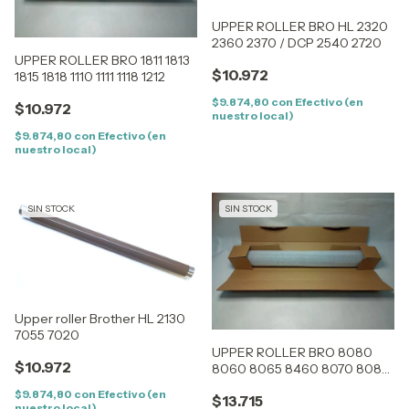
UPPER ROLLER BRO HL 2320
2360 2370 / DCP 2540 2720
UPPER ROLLER BRO 1811 1813
$10.972
1815 1818 1110 1111 1118 1212
$9.874,80
con
Efectivo (en
$10.972
nuestro local)
$9.874,80
con
Efectivo (en
nuestro local)
SIN STOCK
SIN STOCK
Upper roller Brother HL 2130
7055 7020
UPPER ROLLER BRO 8080
$10.972
8060 8065 8460 8070 8085
8890 8480 5240 5340 5250
$9.874,80
con
Efectivo (en
$13.715
5270 5370 5280 8450 8860
nuestro local)