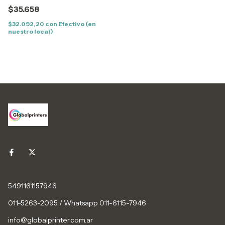
$35.658
$32.092,20
con
Efectivo (en
nuestro local)
5491161157946
011-5263-2095 / Whatsapp 011-6115-7946
info@globalprinter.com.ar