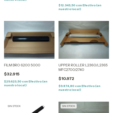
8670 8460N 8870
$12.343,50
con
Efectivo (en
nuestro local)
FILM BRO 6200 5000
UPPER ROLLER L2360/L2365
MFC2700/2740
$32.915
$10.972
$29.623,50
con
Efectivo (en
nuestro local)
$9.874,80
con
Efectivo (en
nuestro local)
SIN STOCK
SIN STOCK