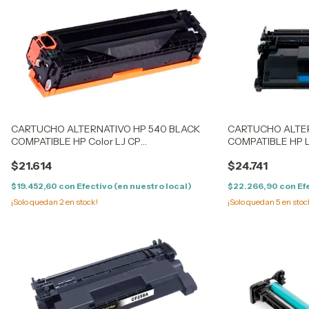
CARTUCHO ALTERNATIVO HP 540 BLACK
CARTUCHO ALTER
COMPATIBLE HP Color LJ CP
COMPATIBLE HP 
1213/14/1215/16/17 - 1513/14/1515/16/17/18/19 - CM
DRUCKER / FLOW
$21.614
$24.741
1300/1312 - LPB 5050/8050 / 1411/12/13/
$19.452,60
con
Efectivo (en nuestro local)
$22.266,90
con
Ef
¡Solo quedan
2
en stock!
¡Solo quedan
5
en stoc