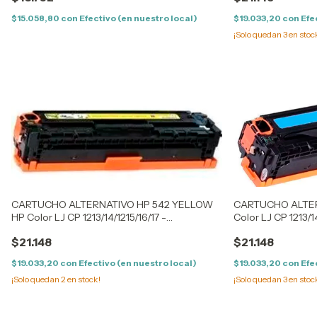
$15.058,80
con
Efectivo (en nuestro local)
$19.033,20
con
Efe
¡Solo quedan
3
en stoc
CARTUCHO ALTERNATIVO HP 542 YELLOW
CARTUCHO ALTER
HP Color LJ CP 1213/14/1215/16/17 -
Color LJ CP 1213/14
1513/14/1515/16/17/18/19 - CM 1300/1312 - LPB
1513/14/1515/16/17
$21.148
$21.148
5050/8050 / 1411/12/13/15/16/17/1
5050/8050 / 1411/1
$19.033,20
con
Efectivo (en nuestro local)
$19.033,20
con
Efe
¡Solo quedan
2
en stock!
¡Solo quedan
3
en stoc