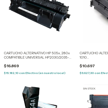
CARTUCHO ALTERNATIVO HP 505x, 280x
CARTUCHO ALTER
COMPATIBLE UNIVERSAL HP2030/2035-
1010
LJP400/M401/M425 -6300/6650
/1012/1015/1018/
$16.869
$10.697
$15.182,10
con
Efectivo (en nuestro local)
$9.627,30
con
Efec
SIN STOCK