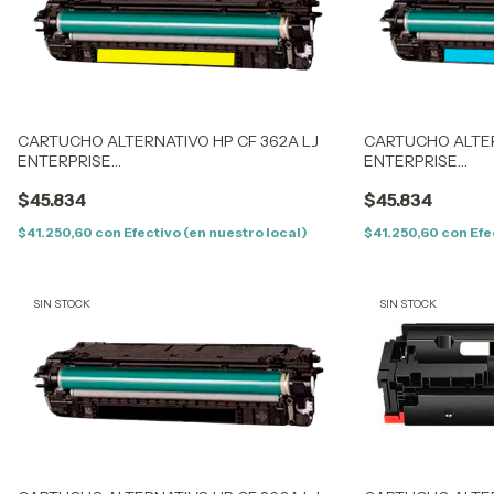
CARTUCHO ALTERNATIVO HP CF 362A LJ
CARTUCHO ALTER
ENTERPRISE
ENTERPRISE
M553N/553X/M553/552/577DN/M577F/M577Z
M553N/553X/M55
$45.834
$45.834
(508A)- YELLOW – (CF362A)
(508A)- CYAN - (
$41.250,60
con
Efectivo (en nuestro local)
$41.250,60
con
Efe
SIN STOCK
SIN STOCK