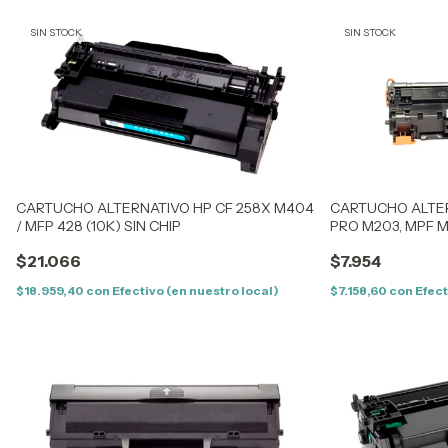
SIN STOCK
SIN STOCK
CARTUCHO ALTERNATIVO HP CF 258X M404
CARTUCHO ALTER
/ MFP 428 (10K) SIN CHIP
PRO M203, MPF M2
CHIP
$21.066
$7.954
$18.959,40
con
Efectivo (en nuestro local)
$7.158,60
con
Efect