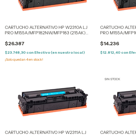
CARTUCHO ALTERNATIVO HP W2310A LJ
CARTUCHO ALTER
PRO M155A/MFP182NW/MFP183 (215AK)
PRO M155A/MFP1
BLACK - (1.05K) - CON CHIP
BLACK - (1.05K) -
$26.387
$14.236
$23.748,30
con
Efectivo (en nuestro local)
$12.812,40
con
Efe
¡Solo quedan
4
en stock!
SIN STOCK
CARTUCHO ALTERNATIVO HP W2311A LJ
CARTUCHO ALTER