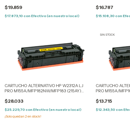
(414AC) CYAN - CON CHIP
(414AC) CYAN - S
$19.859
$16.787
$17.873,10
con
Efectivo (en nuestro local)
$15.108,30
con
Efec
SIN STOCK
CARTUCHO ALTERNATIVO HP W2312A LJ
CARTUCHO ALTER
PRO M155A/MFP182NW/MFP183 (215AY)
PRO M155A/MFP1
YELLOW - (0.85K) - CON CHIP
YELLOW - (0.85K)
$28.033
$13.715
$25.229,70
con
Efectivo (en nuestro local)
$12.343,50
con
Efe
¡Solo quedan
2
en stock!