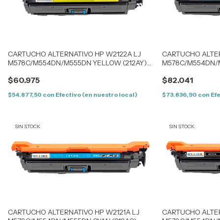
CARTUCHO ALTERNATIVO HP W2122A LJ
CARTUCHO ALTER
M578C/M554DN/M555DN YELLOW (212AY)
M578C/M554DN/M
(5,5K) SIN CHIP
(5,5K) CON CHIP
$60.975
$82.041
$54.877,50
con
Efectivo (en nuestro local)
$73.836,90
con
Efe
SIN STOCK
SIN STOCK
CARTUCHO ALTERNATIVO HP W2121A LJ
CARTUCHO ALTER