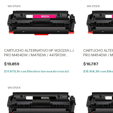
SIN STOCK
SIN STOCK
CARTUCHO ALTERNATIVO HP W2023A LJ
CARTUCHO ALTER
PRO M454DW / M479DW / 4479FDW
PRO M454DW / 
(414AM) MAGENTA - CON CHIP
(414AM) MAGENTA
$19.859
$16.787
$17.873,10
con
Efectivo (en nuestro local)
$15.108,30
con
Efec
SIN STOCK