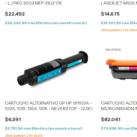
- LJ PRO 3003 MFP 3103 1.7K
LASERJET M109, M1
M141 - (142A) - (0
$22.492
$14.675
$20.242,80
con
Efectivo (en nuestro local)
$13.207,50
con
Efe
¡Solo quedan
2
en stoc
SIN STOCK
CARTUCHO ALTERNATIVO GP HP W1103A -
CARTUCHO ALTER
103A, 107A, 135A, 137A - NEVERSTOP - (2.5K)
M578C/M554DN/
(212AMC) (5,5K) 
$6.391
$82.041
$5.751,90
con
Efectivo (en nuestro local)
$73.836,90
con
Efe
¡Solo quedan
2
en stock!