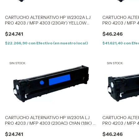
CARTUCHO ALTERNATIVO HP W2302A LJ
CARTUCHO ALTER
PRO 4203 / MFP 4303 (230AY) YELLOW
PRO 4203 / MFP 4
(1,8K) – SIN CHIP
– CON CHIP
$24.741
$46.246
$22.266,90
con
Efectivo (en nuestro local)
$41.621,40
con
Efe
SIN STOCK
SIN STOCK
CARTUCHO ALTERNATIVO HP W2301A LJ
CARTUCHO ALTER
PRO 4203 / MFP 4303 (230AC) CYAN (1,8K) –
PRO 4203 / MFP 4
SIN CHIP
CON CHIP
$24.741
$46.246