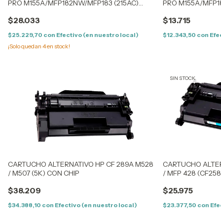
PRO M155A/MFP182NW/MFP183 (215AC)
PRO M155A/MFP1
CYAN - (0.85K) - CON CHIP
CYAN - (0.85K) - 
$28.033
$13.715
$25.229,70
con
Efectivo (en nuestro local)
$12.343,50
con
Efe
¡Solo quedan
4
en stock!
SIN STOCK
CARTUCHO ALTERNATIVO HP CF 289A M528
CARTUCHO ALTER
/ M507 (5K) CON CHIP
/ MFP 428 (CF25
$38.209
$25.975
$34.388,10
con
Efectivo (en nuestro local)
$23.377,50
con
Efe