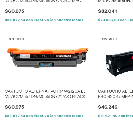
M578C/M554DN/M555DN CYAN (212AC)
M578C/M554DN/M
(5,5K) SIN CHIP
(5,5K) CON CHIP
$60.975
$82.041
$54.877,50
con
Efectivo (en nuestro local)
$73.836,90
con
Efe
SIN STOCK
SIN STOCK
CARTUCHO ALTERNATIVO HP W2120A LJ
CARTUCHO ALTER
M578C/M554DN/M555DN (212AK) BLACK
PRO 4203 / MFP
(5,5K) SIN CHIP
(1,8K) – CON CHIP
$60.975
$46.246
$54.877,50
con
Efectivo (en nuestro local)
$41.621,40
con
Efe