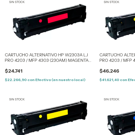
SIN STOCK
SIN STOCK
CARTUCHO ALTERNATIVO HP W2303A LJ
CARTUCHO ALTER
PRO 4203 / MFP 4303 (230AM) MAGENTA
PRO 4203 / MFP 
(1,8K) – SIN CHIP
(1,8K) – CON CHIP
$24.741
$46.246
$22.266,90
con
Efectivo (en nuestro local)
$41.621,40
con
Efe
SIN STOCK
SIN STOCK