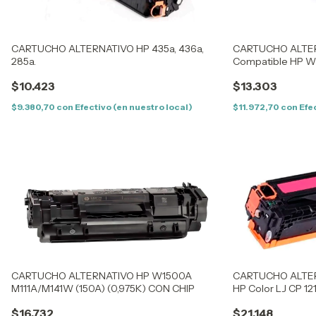
CARTUCHO ALTERNATIVO HP 435a, 436a,
CARTUCHO ALTERN
285a.
Compatible HP W1
/ 135A / 137W
$10.423
$13.303
$9.380,70
con
Efectivo (en nuestro local)
$11.972,70
con
Efe
CARTUCHO ALTERNATIVO HP W1500A
CARTUCHO ALTER
M111A/M141W (150A) (0,975K) CON CHIP
HP Color LJ CP 121
1513/14/1515/16/17
$16.732
$21.148
5050/8050 / 1411/1