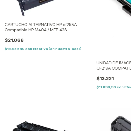
CARTUCHO ALTERNATIVO HP cf258A
Compatible HP M404 / MFP 428
$21.066
$18.959,40
con
Efectivo (en nuestro local)
UNIDAD DE IMAG
CF219A COMPATIB
M130
$13.221
$11.898,90
con
Efe