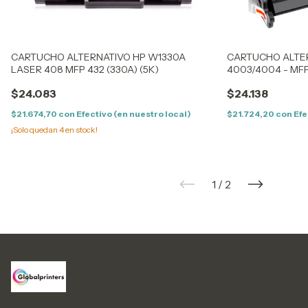
CARTUCHO ALTERNATIVO HP W1330A
CARTUCHO ALTER
LASER 408 MFP 432 (330A) (5K)
4003/4004 - MFP 
CON CHIP
$24.083
$24.138
$21.674,70
con
Efectivo (en nuestro local)
$21.724,20
con
Efe
¡Solo quedan
4
en stock!
1
/
2