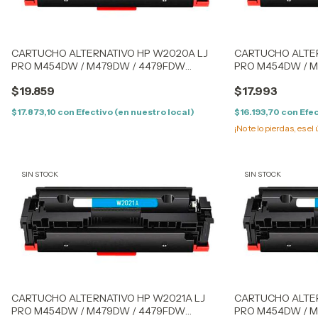
CARTUCHO ALTERNATIVO HP W2020A LJ
CARTUCHO ALTER
PRO M454DW / M479DW / 4479FDW
PRO M454DW / 
(414AK) BLACK - CON CHIP
(414AK) BLACK - 
$19.859
$17.993
$17.873,10
con
Efectivo (en nuestro local)
$16.193,70
con
Efec
¡No te lo pierdas, es el 
SIN STOCK
SIN STOCK
CARTUCHO ALTERNATIVO HP W2021A LJ
CARTUCHO ALTER
PRO M454DW / M479DW / 4479FDW
PRO M454DW / 