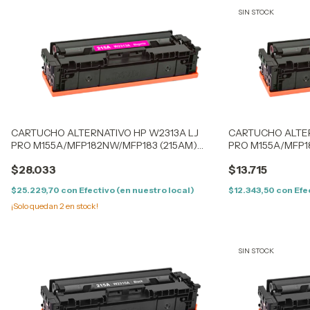
SIN STOCK
CARTUCHO ALTERNATIVO HP W2313A LJ
CARTUCHO ALTER
PRO M155A/MFP182NW/MFP183 (215AM)
PRO M155A/MFP1
MAGENTA - (0.85K) - CON CHIP
MAGENTA - (0.85K
$28.033
$13.715
$25.229,70
con
Efectivo (en nuestro local)
$12.343,50
con
Efe
¡Solo quedan
2
en stock!
SIN STOCK