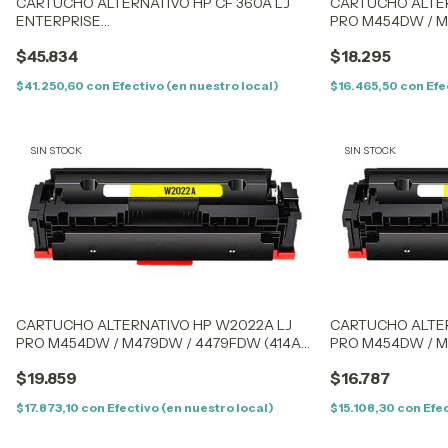
CARTUCHO ALTERNATIVO HP CF 360A LJ
CARTUCHO ALTER
ENTERPRISE
PRO M454DW / 
M553N/553X/M553/552/577DN/M577F/M577Z
(414XK) BLACK - 
$45.834
$18.295
(508A)- BLACK - (CF360A)
$41.250,60
con
Efectivo (en nuestro local)
$16.465,50
con
Efe
SIN STOCK
SIN STOCK
CARTUCHO ALTERNATIVO HP W2022A LJ
CARTUCHO ALTER
PRO M454DW / M479DW / 4479FDW (414AY)
PRO M454DW / M
YELLOW - CON CHIP
YELLOW - SIN CH
$19.859
$16.787
$17.873,10
con
Efectivo (en nuestro local)
$15.108,30
con
Efec