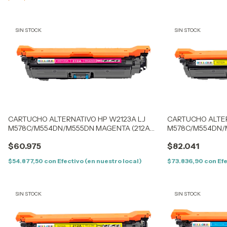
SIN STOCK
SIN STOCK
CARTUCHO ALTERNATIVO HP W2123A LJ
CARTUCHO ALTER
M578C/M554DN/M555DN MAGENTA (212AM)
M578C/M554DN/M
(5,5K) SIN CHIP
(5,5K) CON CHIP
$60.975
$82.041
$54.877,50
con
Efectivo (en nuestro local)
$73.836,90
con
Efe
SIN STOCK
SIN STOCK