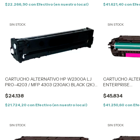
$22.266,90
con
Efectivo (en nuestro local)
$41.621,40
con
Efe
SIN STOCK
SIN STOCK
CARTUCHO ALTERNATIVO HP W2300A LJ
CARTUCHO ALTER
PRO-4203 / MFP 4303 (230AK) BLACK (2K) –
ENTERPRISE
SIN CHIP
M553N/553X/M55
$24.138
$45.834
(508A)- MAGENTA
$21.724,20
con
Efectivo (en nuestro local)
$41.250,60
con
Efe
SIN STOCK
SIN STOCK