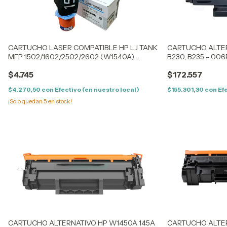
CARTUCHO LASER COMPATIBLE HP LJ TANK
CARTUCHO ALTER
MFP 1502/1602/2502/2602 (W1540A)
B230, B235 - 00
(154AC) (2,5K)
$4.745
$172.557
$4.270,50
con
Efectivo (en nuestro local)
$155.301,30
con
Ef
¡Solo quedan
5
en stock!
CARTUCHO ALTERNATIVO HP W1450A 145A
CARTUCHO ALTE