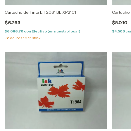
Cartucho de Tinta E T2061 BL XP2101
Cartucho 
$6.763
$5.010
$6.086,70
con
Efectivo (en nuestro local)
$4.509
co
¡Solo quedan
2
en stock!