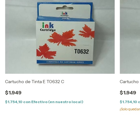
Cartucho de Tinta E T0632 C
Cartucho 
$1.949
$1.949
$1.754,10
con
Efectivo (en nuestro local)
$1.754,10
¡Solo queda