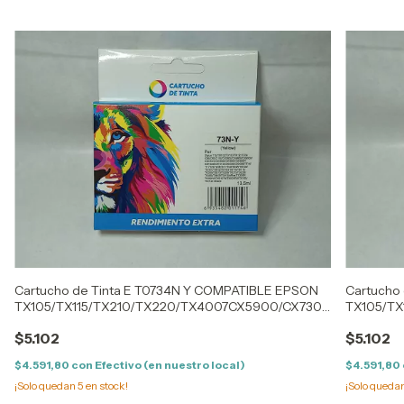
Cartucho de Tinta E T0734N Y COMPATIBLE EPSON
Cartucho
TX105/TX115/TX210/TX220/TX4007CX5900/CX7300
TX105/T
(13ML)
(13ML)
$5.102
$5.102
$4.591,80
con
Efectivo (en nuestro local)
$4.591,80
¡Solo quedan
5
en stock!
¡Solo queda