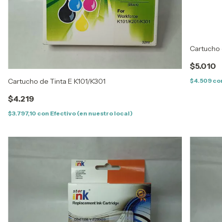
Cartucho 
$5.010
Cartucho de Tinta E K101/K301
$4.509
co
$4.219
$3.797,10
con
Efectivo (en nuestro local)