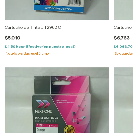
Cartucho de Tinta E T2962 C
Cartucho 
$5.010
$6.763
$4.509
con
Efectivo (en nuestro local)
$6.086,7
¡No te lo pierdas, es el último!
¡Solo queda