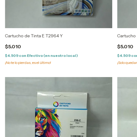
Cartucho de Tinta E T2964 Y
Cartucho 
$5.010
$5.010
$4.509
con
Efectivo (en nuestro local)
$4.509
co
¡No te lo pierdas, es el último!
¡Solo queda