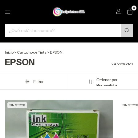
0
Inicio
>
Cartucho de Tinta
>
EPSON
EPSON
24 productos
Ordenar por:
Filtrar
Más vendidos
SIN STOCK
SIN STOC