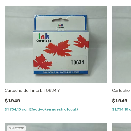
Cartucho de Tinta E T0634 Y
Cartucho 
$1.949
$1.949
$1.754,10
con
Efectivo (en nuestro local)
$1.754,10
SIN STOCK