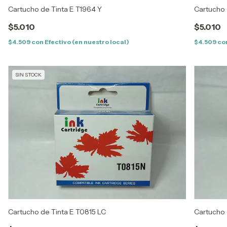
Cartucho de Tinta E T1964 Y
Cartucho 
$5.010
$5.010
$4.509
con
Efectivo (en nuestro local)
$4.509
co
SIN STOCK
Cartucho de Tinta E T0815 LC
Cartucho 