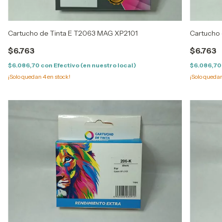
Cartucho de Tinta E T2063 MAG XP2101
Cartucho 
$6.763
$6.763
$6.086,70
con
Efectivo (en nuestro local)
$6.086,7
¡Solo quedan
4
en stock!
¡Solo queda