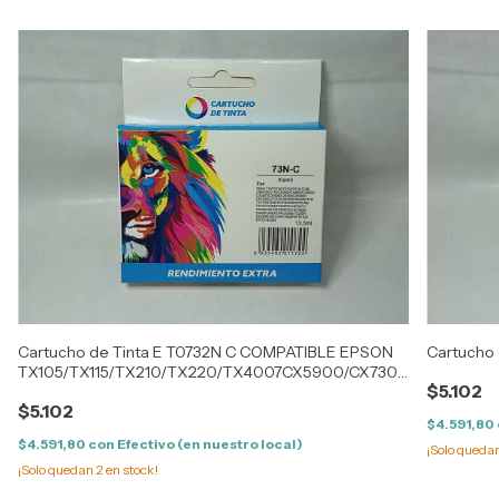
Cartucho de Tinta E T0732N C COMPATIBLE EPSON
Cartucho 
TX105/TX115/TX210/TX220/TX4007CX5900/CX7300
$5.102
(13ML)
$5.102
$4.591,80
$4.591,80
con
Efectivo (en nuestro local)
¡Solo queda
¡Solo quedan
2
en stock!