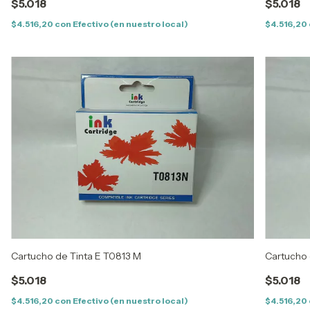
$5.018
$5.018
$4.516,20
con
Efectivo (en nuestro local)
$4.516,20
Cartucho de Tinta E T0813 M
Cartucho 
$5.018
$5.018
$4.516,20
con
Efectivo (en nuestro local)
$4.516,20