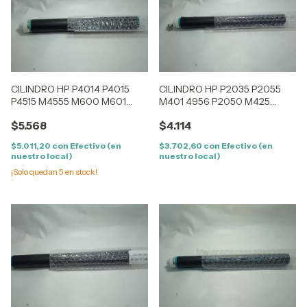
CILINDRO HP P4014 P4015
CILINDRO HP P2035 P2055
P4515 M4555 M600 M601
M401 4956 P2050 M425
M602 M603 M605 M630
CANON D1120 LBP6300
$5.568
$4.114
LBP6650
$5.011,20
con
Efectivo (en
$3.702,60
con
Efectivo (en
nuestro local)
nuestro local)
¡Solo quedan
5
en stock!