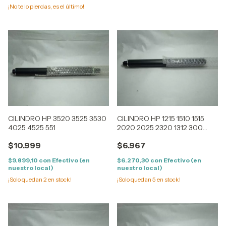
¡No te lo pierdas, es el último!
CILINDRO HP 3520 3525 3530
CILINDRO HP 1215 1510 1515
4025 4525 551
2020 2025 2320 1312 300
400 375 475
$10.999
$6.967
$9.899,10
con
Efectivo (en
$6.270,30
con
Efectivo (en
nuestro local)
nuestro local)
¡Solo quedan
2
en stock!
¡Solo quedan
5
en stock!