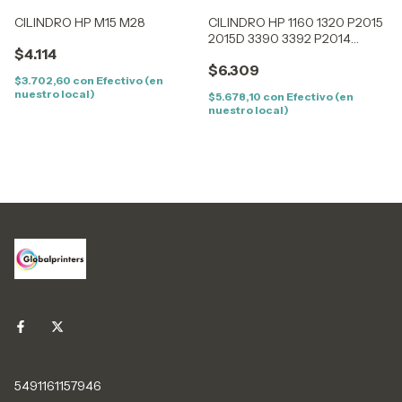
CILINDRO HP M15 M28
CILINDRO HP 1160 1320 P2015
2015D 3390 3392 P2014
$4.114
M2727
$6.309
$3.702,60
con
Efectivo (en
nuestro local)
$5.678,10
con
Efectivo (en
nuestro local)
5491161157946