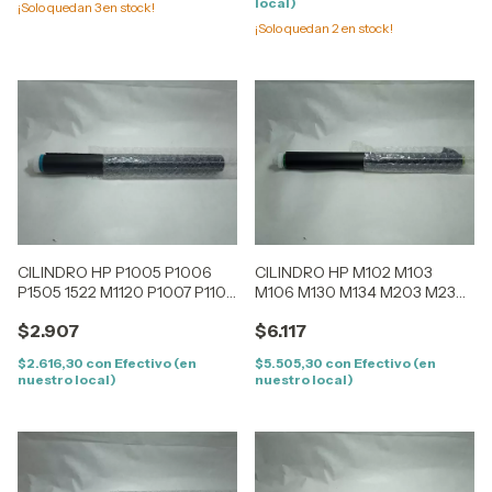
local)
¡Solo quedan
3
en stock!
¡Solo quedan
2
en stock!
CILINDRO HP P1005 P1006
CILINDRO HP M102 M103
P1505 1522 M1120 P1007 P1102
M106 M130 M134 M203 M230
P1606 M1319 P1566 P1560
M104 M134 MFP105
$2.907
$6.117
M1212 M1132 M125 M127
CANON LBP3010 3100
$2.616,30
con
Efectivo (en
$5.505,30
con
Efectivo (en
nuestro local)
nuestro local)