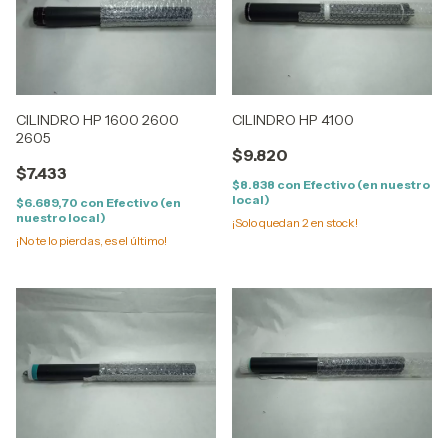
CILINDRO HP 1600 2600
CILINDRO HP 4100
2605
$9.820
$7.433
$8.838
con
Efectivo (en nuestro
local)
$6.689,70
con
Efectivo (en
nuestro local)
¡Solo quedan
2
en stock!
¡No te lo pierdas, es el último!