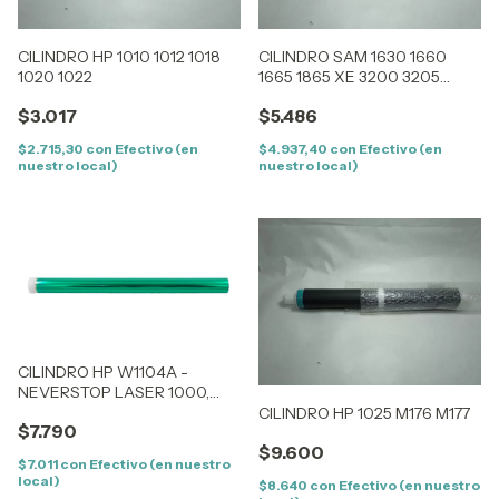
CILINDRO HP 1010 1012 1018
CILINDRO SAM 1630 1660
1020 1022
1665 1865 XE 3200 3205
4500
$3.017
$5.486
$2.715,30
con
Efectivo (en
$4.937,40
con
Efectivo (en
nuestro local)
nuestro local)
CILINDRO HP W1104A -
NEVERSTOP LASER 1000,
MFP 1200W - GEAR
CILINDRO HP 1025 M176 M177
$7.790
$9.600
$7.011
con
Efectivo (en nuestro
local)
$8.640
con
Efectivo (en nuestro