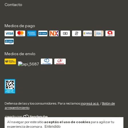
Contacto
Medios de pago
Medios de envío
Defensa de las y los consumidores. Para reclamos
ingresá acá.
/
Botón de
arrepentimiento
Al navegar por este sitio
aceptás el uso de cookies
para agilizar tu
Copyright GLOBALPRINTERS SRL - 2026. Todos los derechos reservados.
experiencia de compra.
Entendido