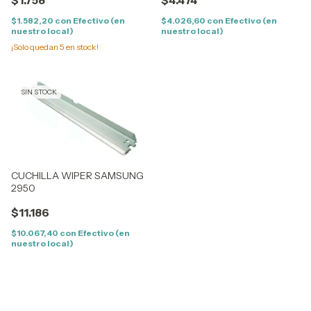
$1.758
$4.474
$1.582,20
con
Efectivo (en
$4.026,60
con
Efectivo (en
nuestro local)
nuestro local)
¡Solo quedan
5
en stock!
SIN STOCK
CUCHILLA WIPER SAMSUNG
2950
$11.186
$10.067,40
con
Efectivo (en
nuestro local)