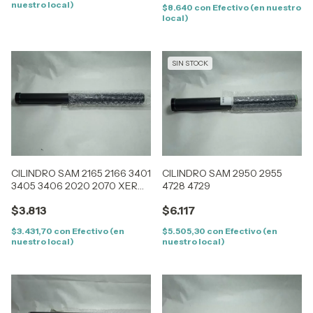
nuestro local)
$8.640
con
Efectivo (en nuestro
local)
SIN STOCK
CILINDRO SAM 2165 2166 3401
CILINDRO SAM 2950 2955
3405 3406 2020 2070 XER
4728 4729
3020 3025
$3.813
$6.117
$3.431,70
con
Efectivo (en
$5.505,30
con
Efectivo (en
nuestro local)
nuestro local)