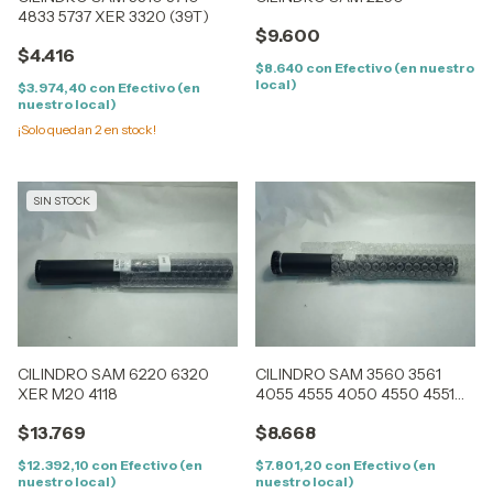
4833 5737 XER 3320 (39T)
$9.600
$4.416
$8.640
con
Efectivo (en nuestro
local)
$3.974,40
con
Efectivo (en
nuestro local)
¡Solo quedan
2
en stock!
SIN STOCK
CILINDRO SAM 6220 6320
CILINDRO SAM 3560 3561
XER M20 4118
4055 4555 4050 4550 4551
XER 3500 3600 DELL 5330
$13.769
$8.668
$12.392,10
con
Efectivo (en
$7.801,20
con
Efectivo (en
nuestro local)
nuestro local)