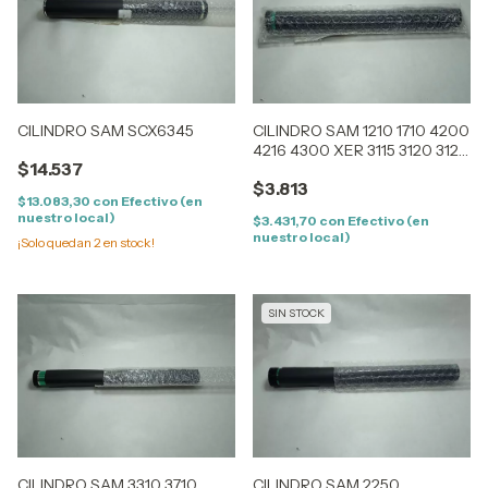
CILINDRO SAM SCX6345
CILINDRO SAM 1210 1710 4200
4216 4300 XER 3115 3120 3121
$14.537
3130 3119 PE16 PE114
$3.813
$13.083,30
con
Efectivo (en
nuestro local)
$3.431,70
con
Efectivo (en
nuestro local)
¡Solo quedan
2
en stock!
SIN STOCK
CILINDRO SAM 3310 3710
CILINDRO SAM 2250