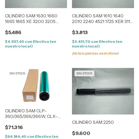
CILINDRO SAM 1630 1660
CILINDRO SAM 1610 1640
1665 1865 XE 3200 3205
2010 2240 4521 1725 XER 3117
4500
3125 PR220
$5.486
$3.813
$4.937,40
con
Efectivo (en
$3.431,70
con
Efectivo (en
nuestro local)
nuestro local)
¡No te lo pierdas, es el último!
SIN STOCK
SIN STOCK
CILINDRO SAM CLP-
360/365/366/366W, CLX-
3306/3306W/3306FN (CLT-
CILINDRO SAM 2250
$71.316
406)
$9.600
$64.184,40
con
Efectivo (en