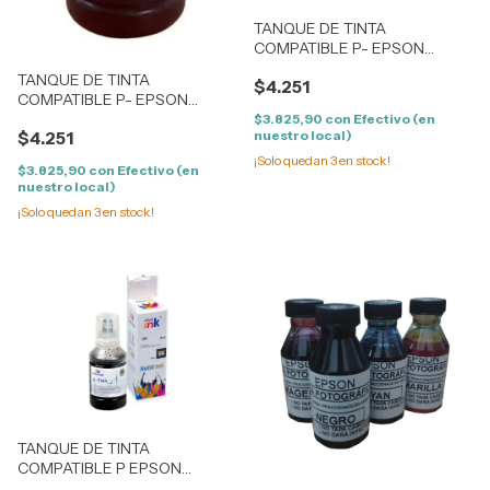
TANQUE DE TINTA
COMPATIBLE P- EPSON
ECOTANK T504 - (140ML) -
TANQUE DE TINTA
$4.251
CYAN
COMPATIBLE P- EPSON
ECOTANK T504 - (140ML) -
$3.825,90
con
Efectivo (en
$4.251
nuestro local)
MAGENTA
¡Solo quedan
3
en stock!
$3.825,90
con
Efectivo (en
nuestro local)
¡Solo quedan
3
en stock!
TANQUE DE TINTA
COMPATIBLE P EPSON
ECOTANK T504 - (140ML) -