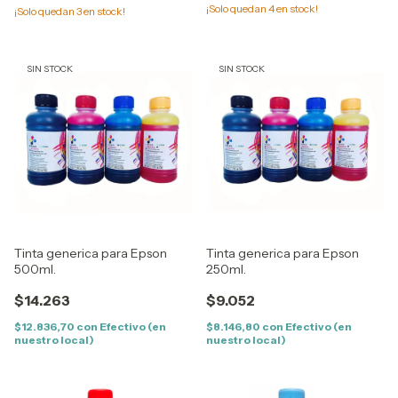
¡Solo quedan
4
en stock!
¡Solo quedan
3
en stock!
SIN STOCK
SIN STOCK
Tinta generica para Epson
Tinta generica para Epson
500ml.
250ml.
$14.263
$9.052
$12.836,70
con
Efectivo (en
$8.146,80
con
Efectivo (en
nuestro local)
nuestro local)