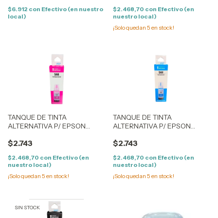
$6.912
con
Efectivo (en nuestro
$2.468,70
con
Efectivo (en
local)
nuestro local)
¡Solo quedan
5
en stock!
TANQUE DE TINTA
TANQUE DE TINTA
ALTERNATIVA P/ EPSON
ALTERNATIVA P/ EPSON
ECOTANK T544 - (70ML) -
ECOTANK T544 - (70ML) -
$2.743
$2.743
(T544320) - MAGENTA
(T544220) - CYAN
$2.468,70
con
Efectivo (en
$2.468,70
con
Efectivo (en
nuestro local)
nuestro local)
¡Solo quedan
5
en stock!
¡Solo quedan
5
en stock!
SIN STOCK