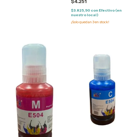
$4.251
YELLOW
$3.825,90
con
Efectivo (en
nuestro local)
¡Solo quedan
3
en stock!