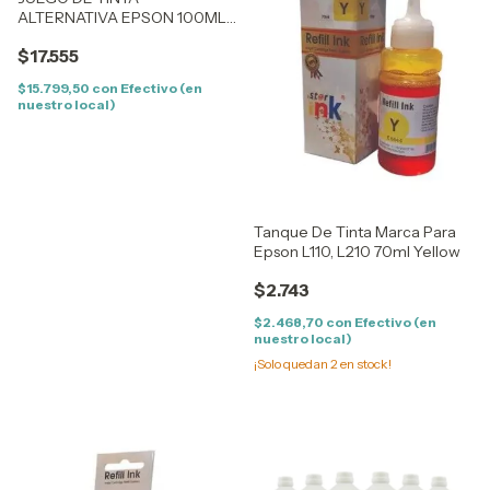
ALTERNATIVA EPSON 100ML
(BL - CY - YE - MAG)
$17.555
$15.799,50
con
Efectivo (en
nuestro local)
Tanque De Tinta Marca Para
Epson L110, L210 70ml Yellow
$2.743
$2.468,70
con
Efectivo (en
nuestro local)
¡Solo quedan
2
en stock!