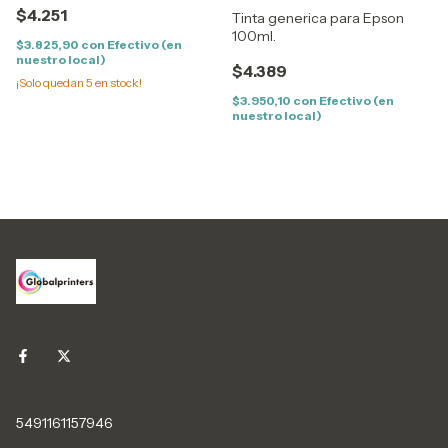
$4.251
NEGRO
Tinta generica para Epson
100ml.
$3.825,90
con
Efectivo (en
nuestro local)
$4.389
¡Solo quedan
5
en stock!
$3.950,10
con
Efectivo (en
nuestro local)
5491161157946