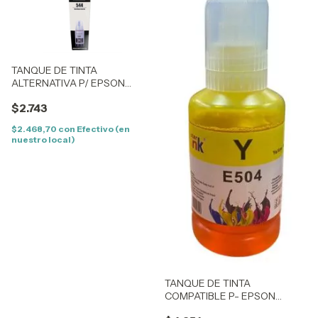
TANQUE DE TINTA
ALTERNATIVA P/ EPSON
ECOTANK T544 - (70ML) -
$2.743
(T544120) - NEGRO
$2.468,70
con
Efectivo (en
nuestro local)
TANQUE DE TINTA
COMPATIBLE P- EPSON
ECOTANK T504 - (140ML) -