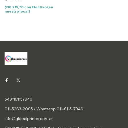
$30.215,70
con
Efectivo (en
nuestro local)
5491161157946
011-5263-2095 / Whatsapp 011-6115-7946
info@globalprinter.com.ar