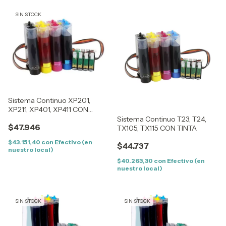
SIN STOCK
Sistema Continuo XP201,
XP211, XP401, XP411 CON
TINTA
Sistema Continuo T23, T24,
$47.946
TX105, TX115 CON TINTA
$43.151,40
con
Efectivo (en
$44.737
nuestro local)
$40.263,30
con
Efectivo (en
nuestro local)
SIN STOCK
SIN STOCK