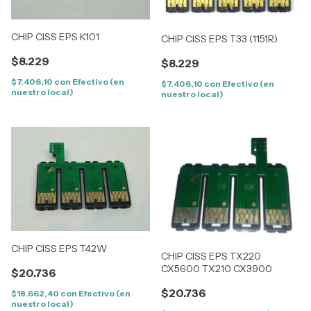
CHIP CISS EPS K101
CHIP CISS EPS T33 (1151R)
$8.229
$8.229
$7.406,10
con
Efectivo (en
$7.406,10
con
Efectivo (en
nuestro local)
nuestro local)
CHIP CISS EPS T42W
CHIP CISS EPS TX220
CX5600 TX210 CX3900
$20.736
$20.736
$18.662,40
con
Efectivo (en
nuestro local)