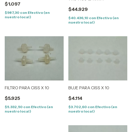
$1.097
$44.929
$987,30
con
Efectivo (en
nuestro local)
$40.436,10
con
Efectivo (en
nuestro local)
FILTRO PARA CISS X 10
BUJE PARA CISS X 10
$5.925
$4.114
$5.332,50
con
Efectivo (en
$3.702,60
con
Efectivo (en
nuestro local)
nuestro local)