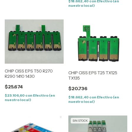
$18.662,40
con
Efectivo (en
nuestro local)
CHIP CISS EPS T50 R270
CHIP CISS EPS T25 TX125
R290 1410 1430
TX135
$25.674
$20.736
$23.106,60
con
Efectivo (en
$18.662,40
con
Efectivo (en
nuestro local)
nuestro local)
SIN STOCK