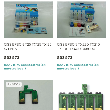
CISS EPSON T25 TX125 TX135
CISS EPSON TX220 TX210
S/TINTA
TX300 TX400 CX5600
CX3900 S/TINTA
$33.573
$33.573
$30.215,70
con
Efectivo (en
$30.215,70
con
Efectivo (en
nuestro local)
nuestro local)
SIN STOCK