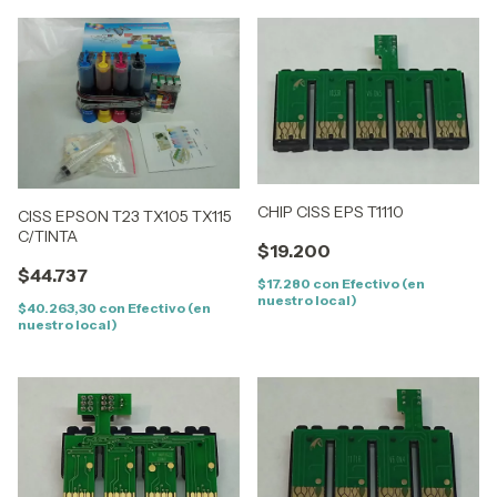
CHIP CISS EPS T1110
CISS EPSON T23 TX105 TX115
C/TINTA
$19.200
$44.737
$17.280
con
Efectivo (en
nuestro local)
$40.263,30
con
Efectivo (en
nuestro local)