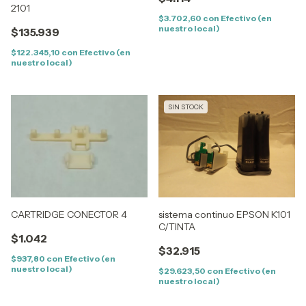
2101
$3.702,60
con
Efectivo (en
nuestro local)
$135.939
$122.345,10
con
Efectivo (en
nuestro local)
SIN STOCK
CARTRIDGE CONECTOR 4
sistema continuo EPSON K101
C/TINTA
$1.042
$32.915
$937,80
con
Efectivo (en
nuestro local)
$29.623,50
con
Efectivo (en
nuestro local)