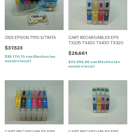
CISS EPSON T1110 S/TINTA
CART RECARGABLES EPS
TX235 TX420 TX430 TX320
$37.523
$26.661
$33.770,70
con
Efectivo (en
nuestro local)
$23.994,90
con
Efectivo (en
nuestro local)
CART RECARGABLES EPS
CART RECARGABLES EPS