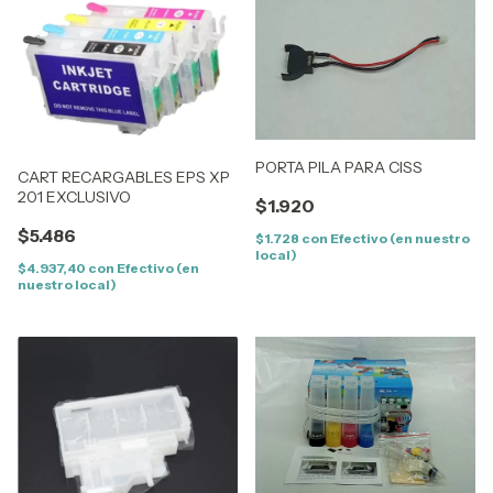
PORTA PILA PARA CISS
CART RECARGABLES EPS XP
201 EXCLUSIVO
$1.920
$5.486
$1.728
con
Efectivo (en nuestro
local)
$4.937,40
con
Efectivo (en
nuestro local)