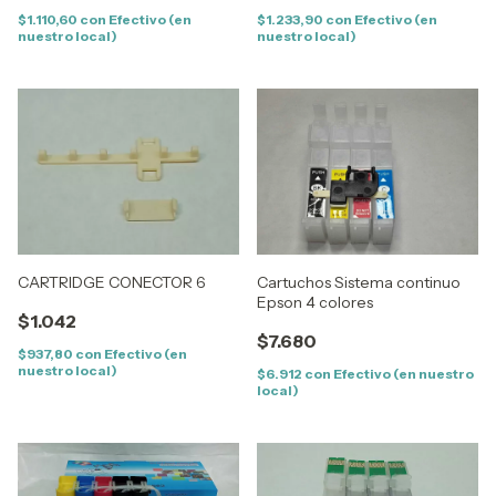
$1.110,60
con
Efectivo (en
$1.233,90
con
Efectivo (en
nuestro local)
nuestro local)
CARTRIDGE CONECTOR 6
Cartuchos Sistema continuo
Epson 4 colores
$1.042
$7.680
$937,80
con
Efectivo (en
nuestro local)
$6.912
con
Efectivo (en nuestro
local)