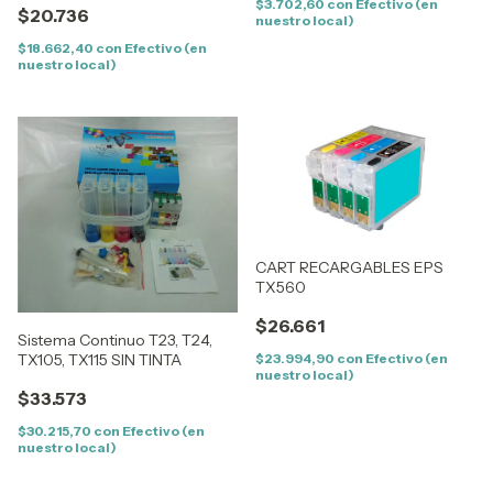
$3.702,60
con
Efectivo (en
$20.736
nuestro local)
$18.662,40
con
Efectivo (en
nuestro local)
CART RECARGABLES EPS
TX560
$26.661
Sistema Continuo T23, T24,
$23.994,90
con
Efectivo (en
TX105, TX115 SIN TINTA
nuestro local)
$33.573
$30.215,70
con
Efectivo (en
nuestro local)