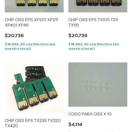
CHIP CISS EPS XP201 XP211
CHIP CISS EPS TX105 T23
XP401 XP411
TX115
$20.736
$20.736
$18.662,40
con
Efectivo (en
$18.662,40
con
Efectivo (en
nuestro local)
nuestro local)
CODO PARA CISS X 10
CHIP CISS EPS TX235 TX320
$4.114
TX420