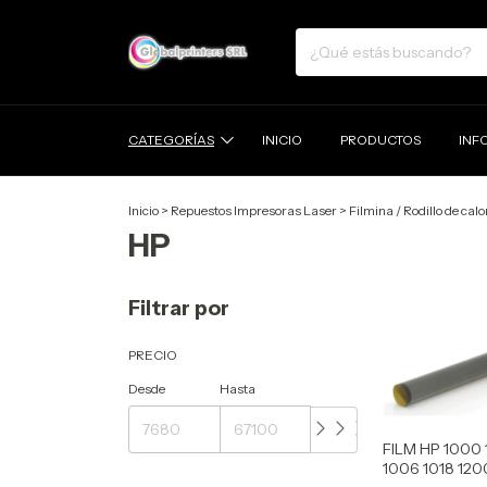
CATEGORÍAS
INICIO
PRODUCTOS
INF
Inicio
>
Repuestos Impresoras Laser
>
Filmina / Rodillo de calo
HP
Filtrar por
PRECIO
Desde
Hasta
FILM HP 1000 
1006 1018 120