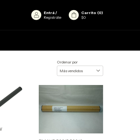
Entrá
/
Carrito
(
0
)
Registráte
$0
Ordenar por
W