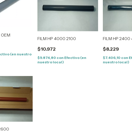
5 OEM
FILM HP 4000 2100
FILM HP 2400
$10.972
$8.229
ctivo (en nuestro
$9.874,80
con
Efectivo (en
$7.406,10
con
E
nuestro local)
nuestro local)
 2600