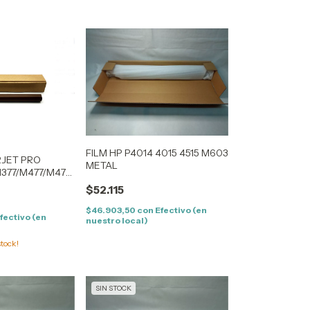
FILM HP P4014 4015 4515 M603
RJET PRO
METAL
377/M477/M479
$52.115
$46.903,50
con
Efectivo (en
fectivo (en
nuestro local)
tock!
SIN STOCK