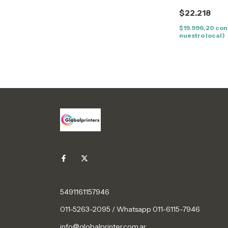
$22.218
$19.996,20
con
nuestro local)
5491161157946
011-5263-2095 / Whatsapp 011-6115-7946
info@globalprinter.com.ar