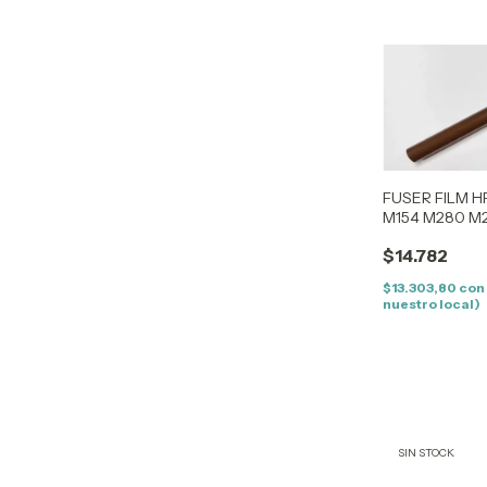
FUSER FILM H
M154 M280 M
M182NW
$14.782
$13.303,80
con
nuestro local)
SIN STOCK