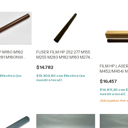
P M180 M182
FUSER FILM HP 252 277 M155
281 M180NW
M255 M283 M182 M183 M274N
M254 M552 M553 252DW
FILM HP LASE
$14.782
277DW M577
M452/M454/ M
Efectivo (en
$13.303,80
con
Efectivo (en
COLOR
nuestro local)
$16.457
$14.811,30
con
E
nuestro local)
¡Solo quedan
4
en s