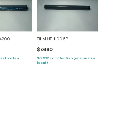
 4200
FILM HP 1100 5P
$7.680
fectivo (en
$6.912
con
Efectivo (en nuestro
local)