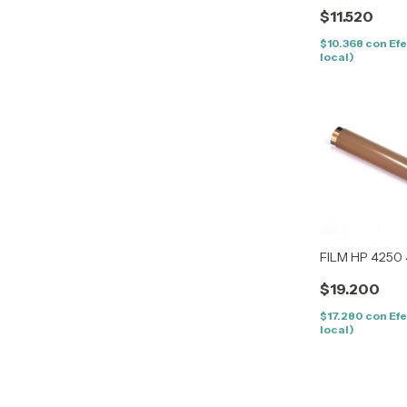
$11.520
$10.368
con
Efe
local)
FILM HP 4250
$19.200
$17.280
con
Efe
local)