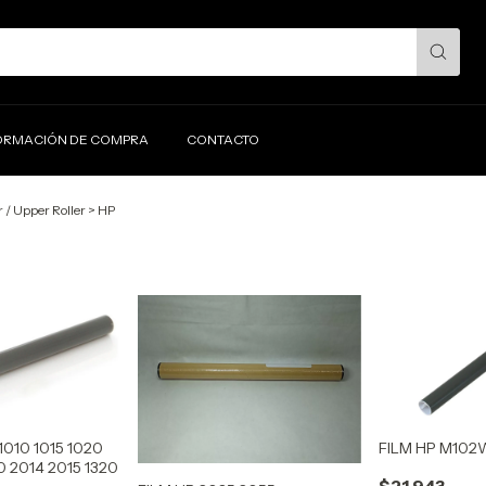
ORMACIÓN DE COMPRA
CONTACTO
r / Upper Roller
>
HP
1010 1015 1020
FILM HP M102
0 2014 2015 1320
$21.943