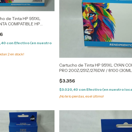
ho de Tinta HP 951XL
TA COMPATIBLE HP
EJET PRO
56
251Z/276DW / 8100 (30ML)
,40
con
Efectivo (en nuestro
uedan
2
en stock!
Cartucho de Tinta HP 951XL CYAN C
PRO 200Z/251Z/276DW / 8100 (30ML
$3.356
$3.020,40
con
Efectivo (en nuestro loca
¡No te lo pierdas, es el último!