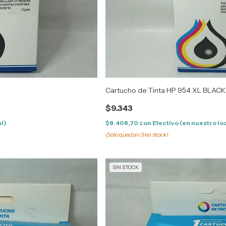
Cartucho de Tinta HP 954 XL BLACK
$9.343
al)
$8.408,70
con
Efectivo (en nuestro lo
¡Solo quedan
3
en stock!
SIN STOCK