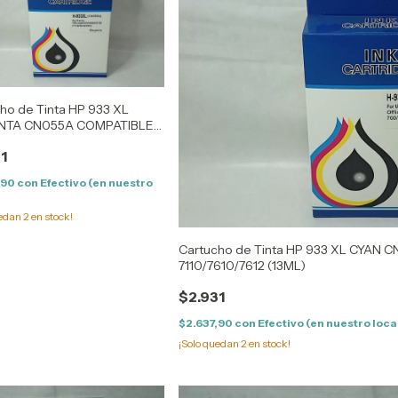
ho de Tinta HP 933 XL
TA CN055A COMPATIBLE
0/7610/7612 (13ML)
1
,90
con
Efectivo (en nuestro
uedan
2
en stock!
Cartucho de Tinta HP 933 XL CYAN
7110/7610/7612 (13ML)
$2.931
$2.637,90
con
Efectivo (en nuestro loca
¡Solo quedan
2
en stock!