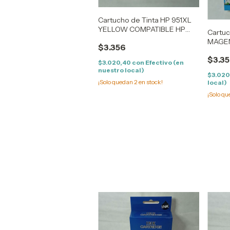
Cartucho de Tinta HP 951XL
YELLOW COMPATIBLE HP
Cartuc
OFFICEJET PRO
MAGEN
$3.356
200Z/251Z/276DW / 8100
OFFIC
(30ML)
$3.3
200Z/
$3.020,40
con
Efectivo (en
nuestro local)
$3.020
¡Solo quedan
2
en stock!
local)
¡Solo q