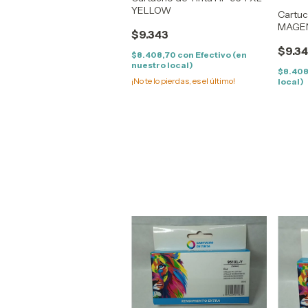
YELLOW
Cartuc
MAGE
$9.343
$9.3
$8.408,70
con
Efectivo (en
nuestro local)
$8.40
¡No te lo pierdas, es el último!
local)