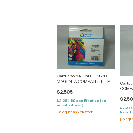
Cartucho de Tinta HP 670
MAGENTA COMPATIBLE HP
Cartuc
ADVANTAGE
COMPA
$2.505
3525/4615/4625/5525-
3525/4
CZ117/118 (15ML)
$2.5
(15ML)
$2.254,50
con
Efectivo (en
nuestro local)
$2.254
¡Solo quedan
2
en stock!
local)
¡Solo q