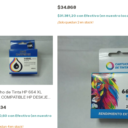
$34.868
$31.381,20
con
Efectivo (en nuestro loc
¡Solo quedan
2
en stock!
ho de Tinta HP 664 XL
 COMPATIBLE HP DESKJET
/DESKJET 3635 /DESKJET
434
/DESKJET 4535
0,60
con
Efectivo (en nuestro
uedan
4
en stock!