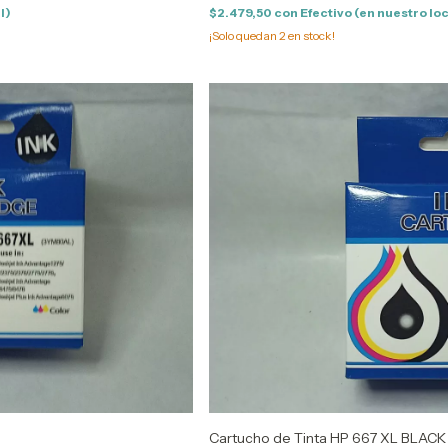
l)
$2.479,50
con
Efectivo (en nuestro lo
¡Solo quedan
2
en stock!
Cartucho de Tinta HP 667 XL BLACK