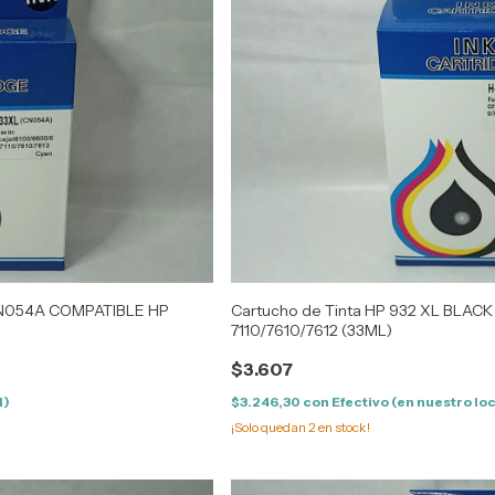
 CN054A COMPATIBLE HP
Cartucho de Tinta HP 932 XL BLA
7110/7610/7612 (33ML)
$3.607
l)
$3.246,30
con
Efectivo (en nuestro lo
¡Solo quedan
2
en stock!