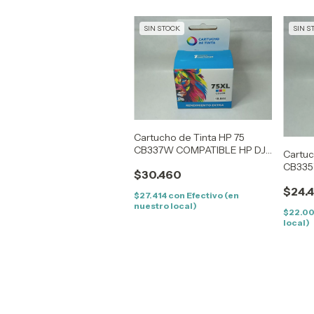
SIN STOCK
SIN S
Cartucho de Tinta HP 75
CB337W COMPATIBLE HP DJ
Cartuc
4263/68-4360/63 -
CB335
$30.460
5700/23/35/38/40/50 -
4263/
COLOR (18.8ML)
$24.
5700/
$27.414
con
Efectivo (en
- 640
nuestro local)
$22.0
local)