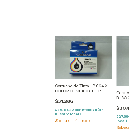
Cartucho de Tinta HP 664 XL
COLOR COMPATIBLE HP
Cartuc
DESKJET 2135 /DESKJET
BLACK
$31.286
3635 /DESKJET 3835
2135 
/DESKJET 4535
$30.
3835 
$28.157,40
con
Efectivo (en
nuestro local)
$27.39
¡Solo quedan
4
en stock!
local)
¡Solo q