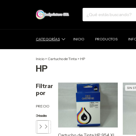
CATEGORÍAS
INICIO
PRODUCTOS
INF
Inicio
>
Cartucho de Tinta
>
HP
HP
Filtrar
SIN S
por
PRECIO
Desde
Hasta
Cartucho de Tinta HP 954 XL