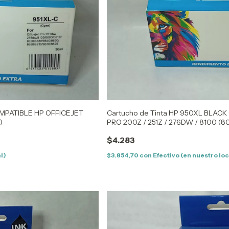
OMPATIBLE HP OFFICEJET
Cartucho de Tinta HP 950XL BLAC
)
PRO 200Z / 251Z / 276DW / 8100 (8
$4.283
l)
$3.854,70
con
Efectivo (en nuestro loc