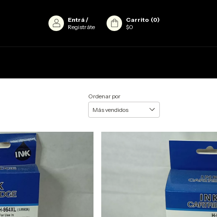
Entrá
/
Carrito
(
0
)
Registráte
$0
Ordenar por