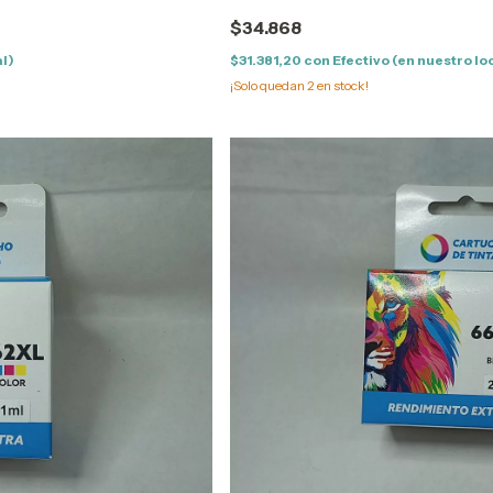
$34.868
al)
$31.381,20
con
Efectivo (en nuestro lo
¡Solo quedan
2
en stock!