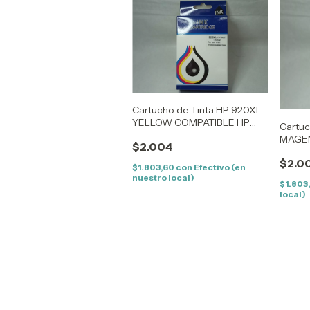
Cartucho de Tinta HP 920XL
YELLOW COMPATIBLE HP
Cartuc
6000/6500/7000/7500
MAGEN
$2.004
(15ML)
6000/
$2.0
$1.803,60
con
Efectivo (en
nuestro local)
$1.803
local)