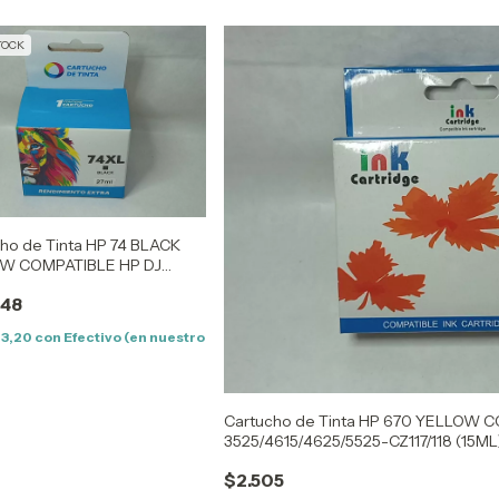
TOCK
ho de Tinta HP 74 BLACK
W COMPATIBLE HP DJ
68-4360/63 -
448
23/35/38/40/50/80/83/85/90
0
03,20
con
Efectivo (en nuestro
Cartucho de Tinta HP 670 YELLOW
3525/4615/4625/5525-CZ117/118 (15ML
$2.505