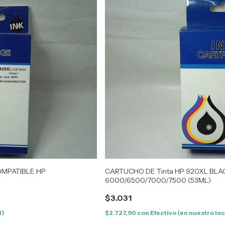
COMPATIBLE HP
CARTUCHO DE Tinta HP 920XL BLA
6000/6500/7000/7500 (53ML)
$3.031
l)
$2.727,90
con
Efectivo (en nuestro loc