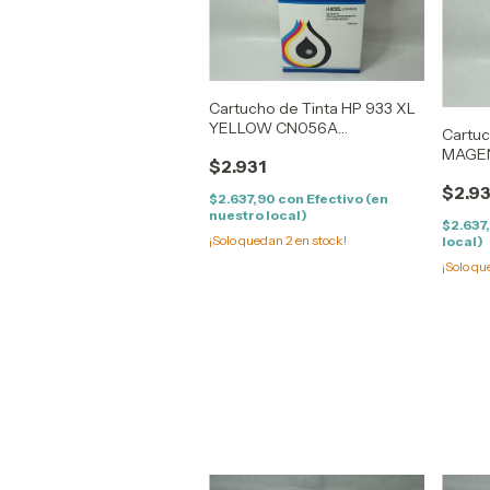
Cartucho de Tinta HP 933 XL
YELLOW CN056A
Cartuc
COMPATIBLE HP
MAGEN
$2.931
7110/7610/7612 (13ML)
HP 711
$2.93
$2.637,90
con
Efectivo (en
nuestro local)
$2.637
¡Solo quedan
2
en stock!
local)
¡Solo q