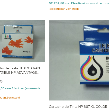
$2.254,50
con
Efectivo (en nuestro loca
¡Solo quedan
2
en stock!
ho de Tinta HP 670 CYAN
TIBLE HP ADVANTAGE
615/4625/5525-CZ117/118
05
,50
con
Efectivo (en nuestro
uedan
2
en stock!
Cartucho de Tinta HP 667 XL COLOR