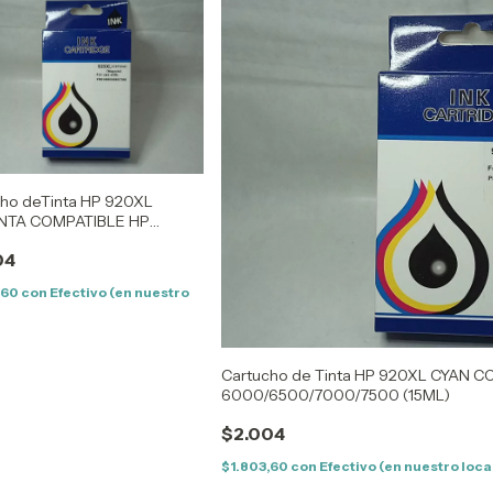
ho deTinta HP 920XL
TA COMPATIBLE HP
6500/7000/7500 (15ML)
04
,60
con
Efectivo (en nuestro
Cartucho de Tinta HP 920XL CYAN 
6000/6500/7000/7500 (15ML)
$2.004
$1.803,60
con
Efectivo (en nuestro loca