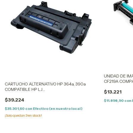
UNIDAD DE IM
CF219A COMPA
CARTUCHO ALTERNATIVO HP 364a, 390a
M130
COMPATIBLE HP LJ
$13.221
P4014N/DN/4015N/P4515A/M4555MFP
$39.224
$11.898,90
con
$35.301,60
con
Efectivo (en nuestro local)
¡Solo quedan
3
en stock!