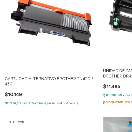
UNIDAD DE IM
BROTHER DR4
CARTUCHO ALTERNATIVO BROTHER TN420 /
DRUM 2200/22
450
$11.465
$10.149
$10.318,50
con
¡Solo quedan
3
en s
$9.134,10
con
Efectivo (en nuestro local)
SIN STOCK