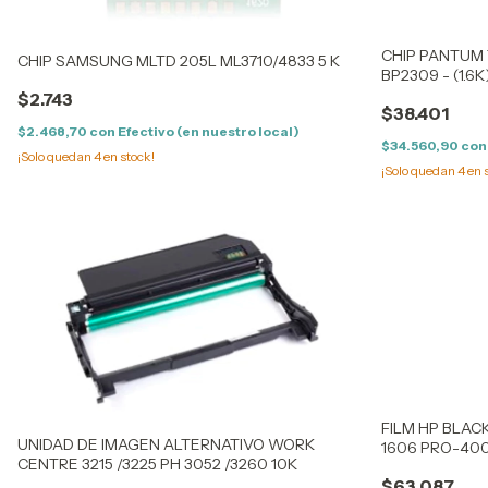
CHIP PANTUM 
CHIP SAMSUNG MLTD 205L ML3710/4833 5 K
BP2309 - (1.6K
$2.743
$38.401
$2.468,70
con
Efectivo (en nuestro local)
$34.560,90
con
¡Solo quedan
4
en stock!
¡Solo quedan
4
en 
FILM HP BLAC
UNIDAD DE IMAGEN ALTERNATIVO WORK
1606 PRO-400
CENTRE 3215 /3225 PH 3052 /3260 10K
$63.087