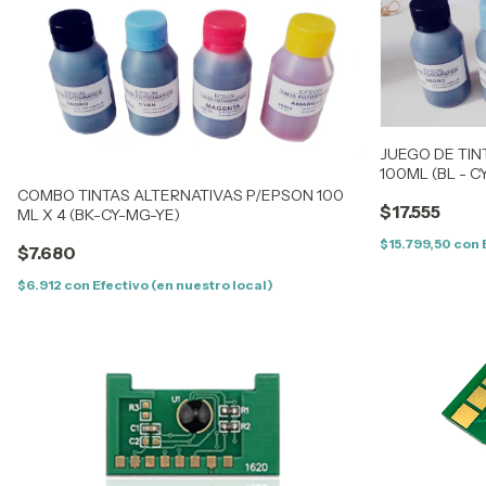
JUEGO DE TIN
100ML (BL - CY
COMBO TINTAS ALTERNATIVAS P/EPSON 100
$17.555
ML X 4 (BK-CY-MG-YE)
$15.799,50
con
$7.680
$6.912
con
Efectivo (en nuestro local)