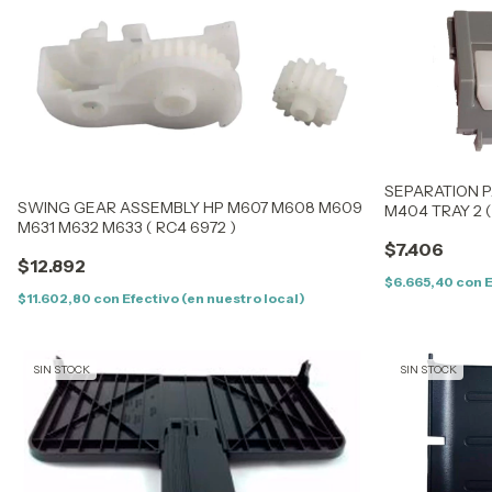
SEPARATION 
SWING GEAR ASSEMBLY HP M607 M608 M609
M404 TRAY 2 (
M631 M632 M633 ( RC4 6972 )
$7.406
$12.892
$6.665,40
con
E
$11.602,80
con
Efectivo (en nuestro local)
SIN STOCK
SIN STOCK