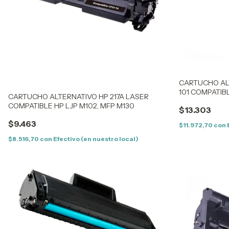
CARTUCHO AL
101 COMPATIB
CARTUCHO ALTERNATIVO HP 217A LASER
2160/2165/216
COMPATIBLE HP LJP M102, MFP M130
$13.303
SF760P
$9.463
$11.972,70
con
$8.516,70
con
Efectivo (en nuestro local)