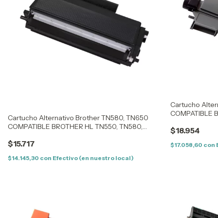
Cartucho Alte
COMPATIBLE B
Cartucho Alternativo Brother TN580, TN650
6400-5600-5
COMPATIBLE BROTHER HL TN550, TN580,
$18.954
TN620, TN650 - UNIVERSAL
$15.717
$17.058,60
con
$14.145,30
con
Efectivo (en nuestro local)