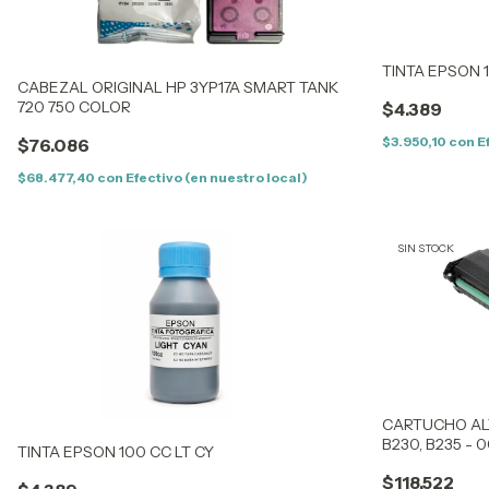
TINTA EPSON 
CABEZAL ORIGINAL HP 3YP17A SMART TANK
720 750 COLOR
$4.389
$3.950,10
con
E
$76.086
$68.477,40
con
Efectivo (en nuestro local)
SIN STOCK
CARTUCHO AL
B230, B235 - 
TINTA EPSON 100 CC LT CY
$118.522