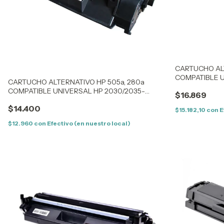
CARTUCHO ALT
COMPATIBLE 
CARTUCHO ALTERNATIVO HP 505a, 280a
LJP400/M401
COMPATIBLE UNIVERSAL HP 2030/2035-
$16.869
LJP400/M401/M425-6300/6650
$14.400
$15.182,10
con
E
$12.960
con
Efectivo (en nuestro local)