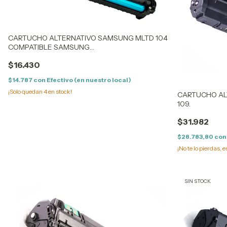
CARTUCHO ALTERNATIVO SAMSUNG MLTD 104
COMPATIBLE SAMSUNG
ML1660/1665/1667/1670/1671/1675/1676/1677/1865
$16.430
$14.787
con
Efectivo (en nuestro local)
¡Solo quedan
4
en stock!
CARTUCHO AL
109.
$31.982
$28.783,80
con
¡No te lo pierdas, e
SIN STOCK