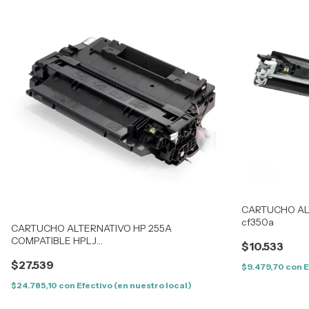
CARTUCHO ALT
cf350a
CARTUCHO ALTERNATIVO HP 255A
COMPATIBLE HPLJ
$10.533
P3015/3015D/3015DN/3015X/ LBP 6750DN
$27.539
$9.479,70
con
E
$24.785,10
con
Efectivo (en nuestro local)