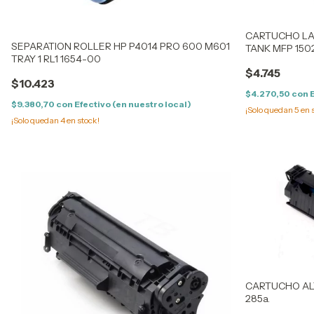
CARTUCHO LA
SEPARATION ROLLER HP P4014 PRO 600 M601
TANK MFP 150
TRAY 1 RL1 1654-00
(154AC) (2,5K)
$4.745
$10.423
$4.270,50
con
$9.380,70
con
Efectivo (en nuestro local)
¡Solo quedan
5
en 
¡Solo quedan
4
en stock!
CARTUCHO ALT
285a.