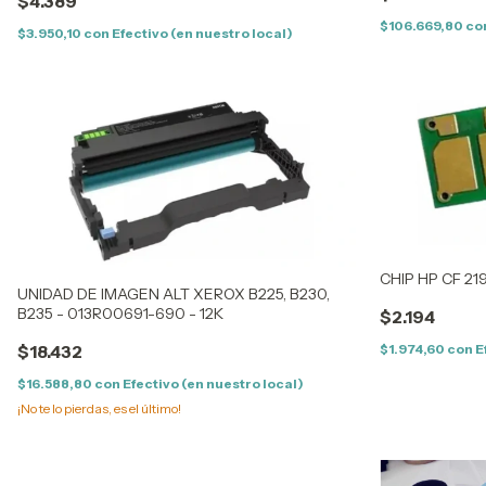
$4.389
$106.669,80
co
$3.950,10
con
Efectivo (en nuestro local)
CHIP HP CF 21
UNIDAD DE IMAGEN ALT XEROX B225, B230,
B235 - 013R00691-690 - 12K
$2.194
$1.974,60
con
E
$18.432
$16.588,80
con
Efectivo (en nuestro local)
¡No te lo pierdas, es el último!