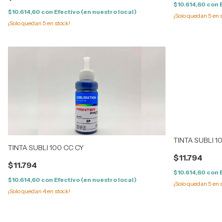
$10.614,60
con
$10.614,60
con
Efectivo (en nuestro local)
¡Solo quedan
5
en 
¡Solo quedan
5
en stock!
TINTA SUBLI 1
TINTA SUBLI 100 CC CY
$11.794
$11.794
$10.614,60
con
$10.614,60
con
Efectivo (en nuestro local)
¡Solo quedan
5
en 
¡Solo quedan
4
en stock!