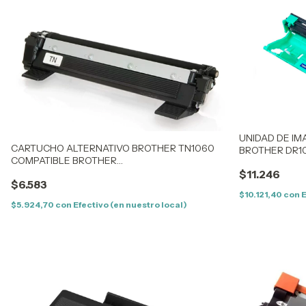
UNIDAD DE IM
CARTUCHO ALTERNATIVO BROTHER TN1060
BROTHER DR1
COMPATIBLE BROTHER
DRUM
TN1000/1030/1050/1060/1070/1075 - HL
$11.246
1000/1010/102
$6.583
1110/1112/1810/1815/1510/1512
$10.121,40
con
E
$5.924,70
con
Efectivo (en nuestro local)