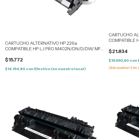
CARTUCHO AL
COMPATIBLE 
CARTUCHO ALTERNATIVO HP 226a.
MFP 426 FDN
COMPATIBLE HP LJ PRO M402N/DN/D/DW/ MFP
$21.834
426 FDN/FDW
$15.772
$19.650,60
con
¡Solo quedan
2
en 
$14.194,80
con
Efectivo (en nuestro local)