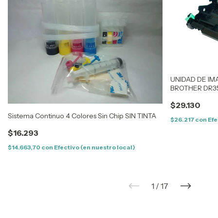
UNIDAD DE IM
BROTHER DR35
350/2000/200
$29.130
Sistema Continuo 4 Colores Sin Chip SIN TINTA
$26.217
con
Efe
$16.293
$14.663,70
con
Efectivo (en nuestro local)
1
/
17