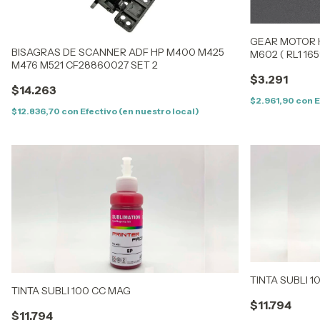
GEAR MOTOR H
BISAGRAS DE SCANNER ADF HP M400 M425
M602 ( RL1 165
M476 M521 CF28860027 SET 2
$3.291
$14.263
$2.961,90
con
E
$12.836,70
con
Efectivo (en nuestro local)
TINTA SUBLI 1
TINTA SUBLI 100 CC MAG
$11.794
$11.794