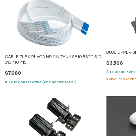
BUJE UPPER BR
CABLE FLEX PLACA HP INK TANK 5810 5820 310
315 410 415
$3.566
$3.209,40
con
$7.680
¡Solo quedan
5
en 
$6.912
con
Efectivo (en nuestro local)