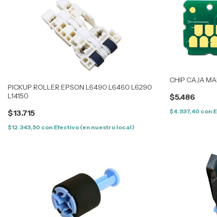
CHIP CAJA MA
PICKUP ROLLER EPSON L6490 L6460 L6290
L14150
$5.486
$4.937,40
con
E
$13.715
$12.343,50
con
Efectivo (en nuestro local)