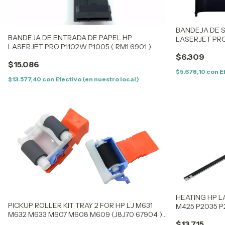
BANDEJA DE S
BANDEJA DE ENTRADA DE PAPEL HP
LASERJET PRO
LASERJET PRO P1102W P1005 ( RM1 6901 )
$6.309
$15.086
$5.678,10
con
E
$13.577,40
con
Efectivo (en nuestro local)
HEATING HP L
PICKUP ROLLER KIT TRAY 2 FOR HP LJ M631
M425 P2035 P
M632 M633 M607 M608 M609 (J8J70 67904 )
(J8J70-67906)
$13.715