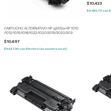
$10.423
$9.380,70
con
E
CARTUCHO ALTERNATIVO HP q2612a HP 1010
/1012/1015/1018/1022/1020/3015/3020/303
$10.697
$9.627,30
con
Efectivo (en nuestro local)