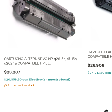
CARTUCHO AL
COMPATIBLE H
CARTUCHO ALTERNATIVO HP q2613a, c7115a,
q2624a COMPATIBLE HP LJ
$26.908
1000/1005/1200/1220/3300/3320/1300
$23.287
$24.217,20
con
$20.958,30
con
Efectivo (en nuestro local)
¡Solo quedan
2
en stock!