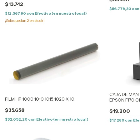
$13.742
$56.778,30
con
$12.367,80
con
Efectivo (en nuestro local)
¡Solo quedan
2
en stock!
CAJA DE MANT
FILM HP 1000 1010 1015 1020 X 10
EPSON F170 C
$35.658
$19.200
$32.092,20
con
Efectivo (en nuestro local)
$17.280
con
Efe