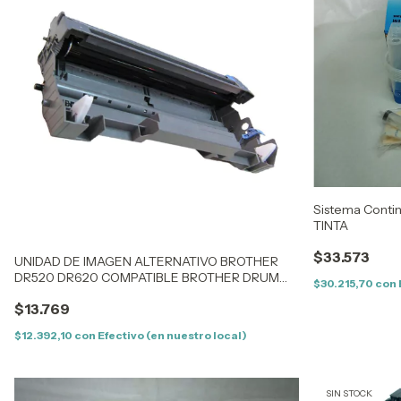
Sistema Contin
TINTA
$33.573
UNIDAD DE IMAGEN ALTERNATIVO BROTHER
DR520 DR620 COMPATIBLE BROTHER DRUM
$30.215,70
con
HL5240, 5250, 5250
$13.769
(DR520,DR650,DR3100,DR620)
$12.392,10
con
Efectivo (en nuestro local)
SIN STOCK