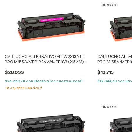
SIN STOCK
CARTUCHO ALTERNATIVO HP W2313A LJ
CARTUCHO ALTER
PRO M155A/MFP182NW/MFP183 (215AM)
PRO M155A/MFP1
MAGENTA - (0.85K) - CON CHIP
MAGENTA - (0.85K
$28.033
$13.715
$25.229,70
con
Efectivo (en nuestro local)
$12.343,50
con
Efe
¡Solo quedan
2
en stock!
SIN STOCK