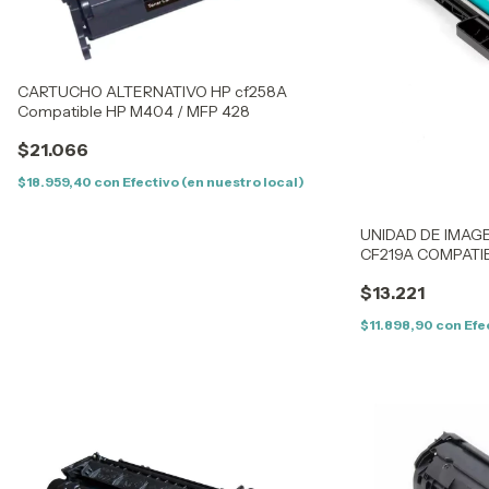
CARTUCHO ALTERNATIVO HP cf258A
Compatible HP M404 / MFP 428
$21.066
$18.959,40
con
Efectivo (en nuestro local)
UNIDAD DE IMAG
CF219A COMPATIB
M130
$13.221
$11.898,90
con
Efe