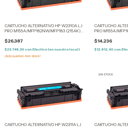
CARTUCHO ALTERNATIVO HP W2310A LJ
CARTUCHO ALTER
PRO M155A/MFP182NW/MFP183 (215AK)
PRO M155A/MFP1
BLACK - (1.05K) - CON CHIP
BLACK - (1.05K) -
$26.387
$14.236
$23.748,30
con
Efectivo (en nuestro local)
$12.812,40
con
Efe
¡Solo quedan
4
en stock!
SIN STOCK
CARTUCHO ALTERNATIVO HP W2311A LJ
CARTUCHO ALTER