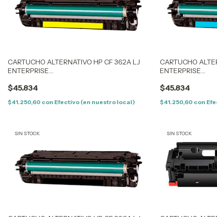
CARTUCHO ALTERNATIVO HP CF 362A LJ
CARTUCHO ALTER
ENTERPRISE
ENTERPRISE
M553N/553X/M553/552/577DN/M577F/M577Z
M553N/553X/M55
$45.834
$45.834
(508A)- YELLOW – (CF362A)
(508A)- CYAN - (
$41.250,60
con
Efectivo (en nuestro local)
$41.250,60
con
Efe
SIN STOCK
SIN STOCK