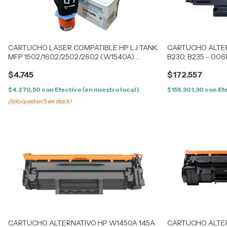
CARTUCHO LASER COMPATIBLE HP LJ TANK
CARTUCHO ALTER
MFP 1502/1602/2502/2602 (W1540A)
B230, B235 - 00
(154AC) (2,5K)
$4.745
$172.557
$4.270,50
con
Efectivo (en nuestro local)
$155.301,30
con
Ef
¡Solo quedan
5
en stock!
CARTUCHO ALTERNATIVO HP W1450A 145A
CARTUCHO ALTE