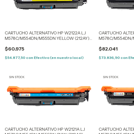
CARTUCHO ALTERNATIVO HP W2122A LJ
CARTUCHO ALTER
M578C/M554DN/M555DN YELLOW (212AY)
M578C/M554DN/M
(5,5K) SIN CHIP
(5,5K) CON CHIP
$60.975
$82.041
$54.877,50
con
Efectivo (en nuestro local)
$73.836,90
con
Efe
SIN STOCK
SIN STOCK
CARTUCHO ALTERNATIVO HP W2121A LJ
CARTUCHO ALTER