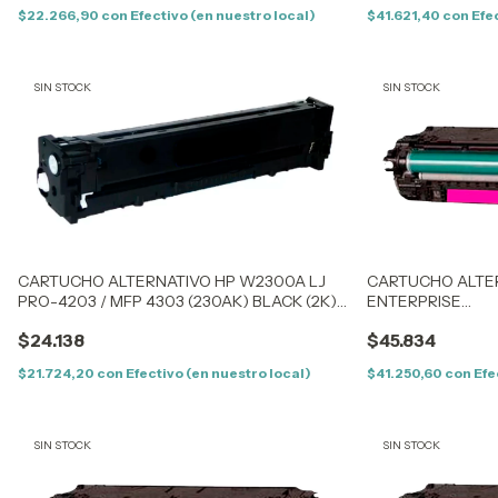
$22.266,90
con
Efectivo (en nuestro local)
$41.621,40
con
Efe
SIN STOCK
SIN STOCK
CARTUCHO ALTERNATIVO HP W2300A LJ
CARTUCHO ALTER
PRO-4203 / MFP 4303 (230AK) BLACK (2K) –
ENTERPRISE
SIN CHIP
M553N/553X/M55
$24.138
$45.834
(508A)- MAGENTA
$21.724,20
con
Efectivo (en nuestro local)
$41.250,60
con
Efe
SIN STOCK
SIN STOCK