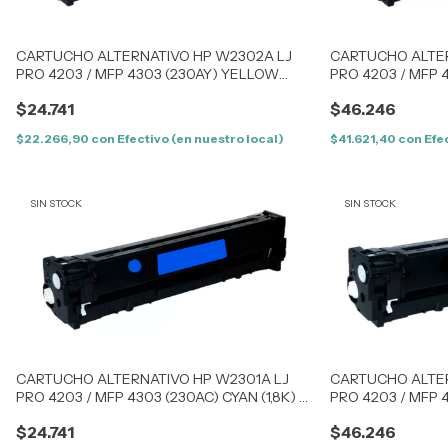
CARTUCHO ALTERNATIVO HP W2302A LJ
CARTUCHO ALTER
PRO 4203 / MFP 4303 (230AY) YELLOW
PRO 4203 / MFP 4
(1,8K) – SIN CHIP
– CON CHIP
$24.741
$46.246
$22.266,90
con
Efectivo (en nuestro local)
$41.621,40
con
Efe
SIN STOCK
SIN STOCK
CARTUCHO ALTERNATIVO HP W2301A LJ
CARTUCHO ALTER
PRO 4203 / MFP 4303 (230AC) CYAN (1,8K) –
PRO 4203 / MFP 4
SIN CHIP
CON CHIP
$24.741
$46.246