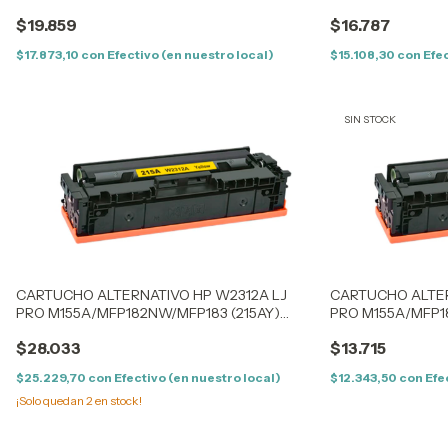
(414AC) CYAN - CON CHIP
(414AC) CYAN - S
$19.859
$16.787
$17.873,10
con
Efectivo (en nuestro local)
$15.108,30
con
Efec
SIN STOCK
CARTUCHO ALTERNATIVO HP W2312A LJ
CARTUCHO ALTER
PRO M155A/MFP182NW/MFP183 (215AY)
PRO M155A/MFP1
YELLOW - (0.85K) - CON CHIP
YELLOW - (0.85K)
$28.033
$13.715
$25.229,70
con
Efectivo (en nuestro local)
$12.343,50
con
Efe
¡Solo quedan
2
en stock!