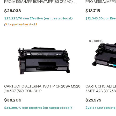
PRO M155A/MFP182NW/MFP183 (215AC)
PRO M155A/MFP1
CYAN - (0.85K) - CON CHIP
CYAN - (0.85K) - 
$28.033
$13.715
$25.229,70
con
Efectivo (en nuestro local)
$12.343,50
con
Efe
¡Solo quedan
4
en stock!
SIN STOCK
CARTUCHO ALTERNATIVO HP CF 289A M528
CARTUCHO ALTER
/ M507 (5K) CON CHIP
/ MFP 428 (CF25
$38.209
$25.975
$34.388,10
con
Efectivo (en nuestro local)
$23.377,50
con
Efe