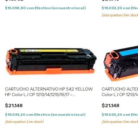
$15.058,80
con
Efectivo (en nuestro local)
$19.033,20
con
Efe
¡Solo quedan
3
en stoc
CARTUCHO ALTERNATIVO HP 542 YELLOW
CARTUCHO ALTER
HP Color LJ CP 1213/14/1215/16/17 -
Color LJ CP 1213/14
1513/14/1515/16/17/18/19 - CM 1300/1312 - LPB
1513/14/1515/16/17
$21.148
$21.148
5050/8050 / 1411/12/13/15/16/17/1
5050/8050 / 1411/1
$19.033,20
con
Efectivo (en nuestro local)
$19.033,20
con
Efe
¡Solo quedan
2
en stock!
¡Solo quedan
3
en stoc