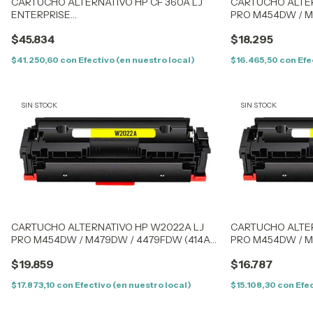
CARTUCHO ALTERNATIVO HP CF 360A LJ
CARTUCHO ALTER
ENTERPRISE
PRO M454DW / 
M553N/553X/M553/552/577DN/M577F/M577Z
(414XK) BLACK - 
$45.834
$18.295
(508A)- BLACK - (CF360A)
$41.250,60
con
Efectivo (en nuestro local)
$16.465,50
con
Efe
SIN STOCK
SIN STOCK
CARTUCHO ALTERNATIVO HP W2022A LJ
CARTUCHO ALTER
PRO M454DW / M479DW / 4479FDW (414AY)
PRO M454DW / M
YELLOW - CON CHIP
YELLOW - SIN CH
$19.859
$16.787
$17.873,10
con
Efectivo (en nuestro local)
$15.108,30
con
Efec