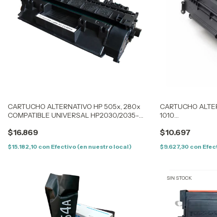
CARTUCHO ALTERNATIVO HP 505x, 280x
CARTUCHO ALTER
COMPATIBLE UNIVERSAL HP2030/2035-
1010
LJP400/M401/M425 -6300/6650
/1012/1015/1018/
$16.869
$10.697
$15.182,10
con
Efectivo (en nuestro local)
$9.627,30
con
Efec
SIN STOCK