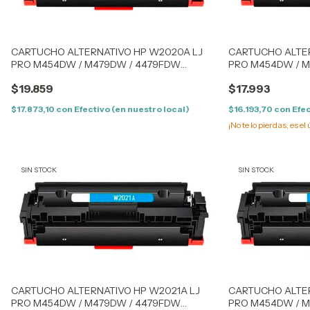
CARTUCHO ALTERNATIVO HP W2020A LJ
CARTUCHO ALTER
PRO M454DW / M479DW / 4479FDW
PRO M454DW / 
(414AK) BLACK - CON CHIP
(414AK) BLACK - 
$19.859
$17.993
$17.873,10
con
Efectivo (en nuestro local)
$16.193,70
con
Efec
¡No te lo pierdas, es el 
SIN STOCK
SIN STOCK
CARTUCHO ALTERNATIVO HP W2021A LJ
CARTUCHO ALTER
PRO M454DW / M479DW / 4479FDW
PRO M454DW / 