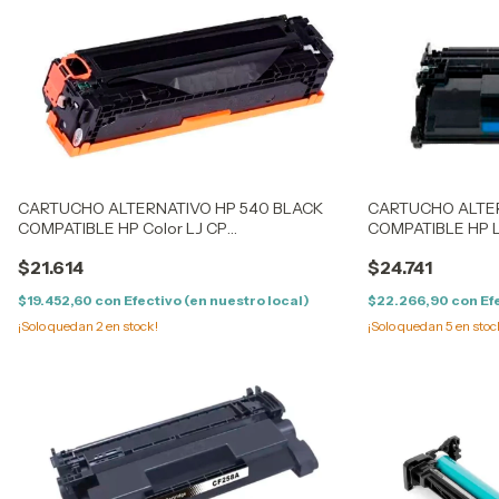
CARTUCHO ALTERNATIVO HP 540 BLACK
CARTUCHO ALTER
COMPATIBLE HP Color LJ CP
COMPATIBLE HP 
1213/14/1215/16/17 - 1513/14/1515/16/17/18/19 - CM
DRUCKER / FLOW
$21.614
$24.741
1300/1312 - LPB 5050/8050 / 1411/12/13/
$19.452,60
con
Efectivo (en nuestro local)
$22.266,90
con
Ef
¡Solo quedan
2
en stock!
¡Solo quedan
5
en stoc