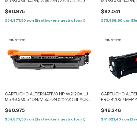
M578C/M554DN/M555DN CYAN (212AC)
M578C/M554DN/M
(5,5K) SIN CHIP
(5,5K) CON CHIP
$60.975
$82.041
$54.877,50
con
Efectivo (en nuestro local)
$73.836,90
con
Efe
SIN STOCK
SIN STOCK
CARTUCHO ALTERNATIVO HP W2120A LJ
CARTUCHO ALTER
M578C/M554DN/M555DN (212AK) BLACK
PRO 4203 / MFP
(5,5K) SIN CHIP
(1,8K) – CON CHIP
$60.975
$46.246
$54.877,50
con
Efectivo (en nuestro local)
$41.621,40
con
Efe