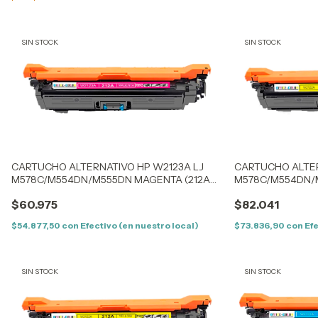
SIN STOCK
SIN STOCK
CARTUCHO ALTERNATIVO HP W2123A LJ
CARTUCHO ALTER
M578C/M554DN/M555DN MAGENTA (212AM)
M578C/M554DN/M
(5,5K) SIN CHIP
(5,5K) CON CHIP
$60.975
$82.041
$54.877,50
con
Efectivo (en nuestro local)
$73.836,90
con
Efe
SIN STOCK
SIN STOCK