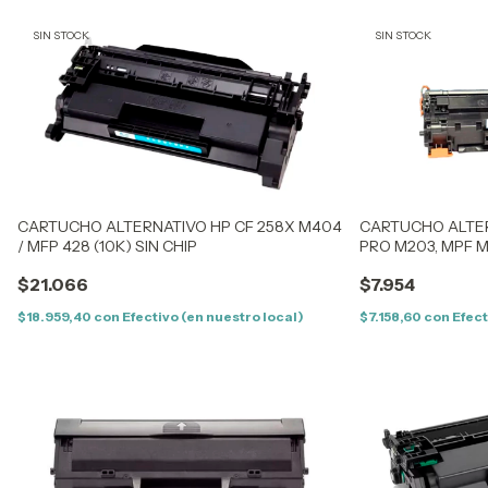
SIN STOCK
SIN STOCK
CARTUCHO ALTERNATIVO HP CF 258X M404
CARTUCHO ALTER
/ MFP 428 (10K) SIN CHIP
PRO M203, MPF M2
CHIP
$21.066
$7.954
$18.959,40
con
Efectivo (en nuestro local)
$7.158,60
con
Efect