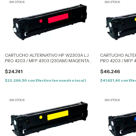
SIN STOCK
SIN STOCK
CARTUCHO ALTERNATIVO HP W2303A LJ
CARTUCHO ALTER
PRO 4203 / MFP 4303 (230AM) MAGENTA
PRO 4203 / MFP 
(1,8K) – SIN CHIP
(1,8K) – CON CHIP
$24.741
$46.246
$22.266,90
con
Efectivo (en nuestro local)
$41.621,40
con
Efe
SIN STOCK
SIN STOCK