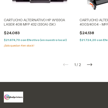
CARTUCHO ALTERNATIVO HP W1330A
CARTUCHO ALTER
LASER 408 MFP 432 (330A) (5K)
4003/4004 - MFP 
CON CHIP
$24.083
$24.138
$21.674,70
con
Efectivo (en nuestro local)
$21.724,20
con
Efe
¡Solo quedan
4
en stock!
1
/
2