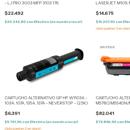
- LJ PRO 3003 MFP 3103 1.7K
LASERJET M109, M1
M141 - (142A) - (0
$22.492
$14.675
$20.242,80
con
Efectivo (en nuestro local)
$13.207,50
con
Efe
¡Solo quedan
2
en stoc
SIN STOCK
CARTUCHO ALTERNATIVO GP HP W1103A -
CARTUCHO ALTER
103A, 107A, 135A, 137A - NEVERSTOP - (2.5K)
M578C/M554DN/
(212AMC) (5,5K) 
$6.391
$82.041
$5.751,90
con
Efectivo (en nuestro local)
$73.836,90
con
Efe
¡Solo quedan
2
en stock!