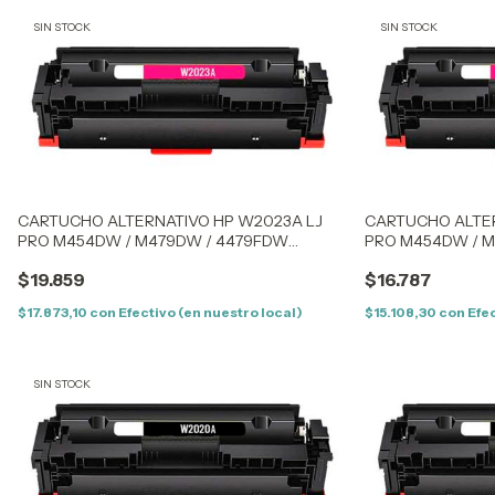
SIN STOCK
SIN STOCK
CARTUCHO ALTERNATIVO HP W2023A LJ
CARTUCHO ALTER
PRO M454DW / M479DW / 4479FDW
PRO M454DW / 
(414AM) MAGENTA - CON CHIP
(414AM) MAGENTA
$19.859
$16.787
$17.873,10
con
Efectivo (en nuestro local)
$15.108,30
con
Efec
SIN STOCK